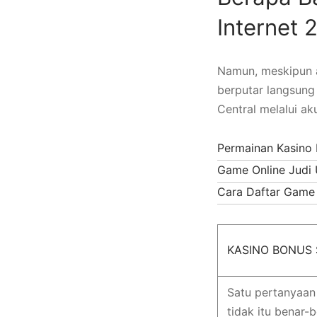
Internet 
Namun, meskipun a
berputar langsung
Central melalui ak
Permainan Kasino 
Game Online Judi
Cara Daftar Game
KASINO BONUS
Satu pertanyaan
tidak itu benar-