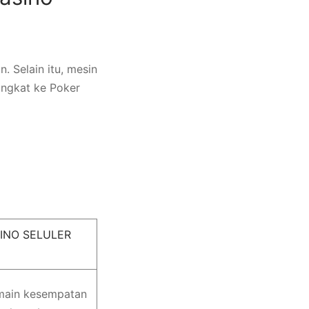
 Selain itu, mesin
ingkat ke Poker
INO SELULER
main kesempatan