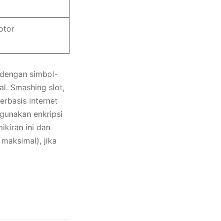
otor
 dengan simbol-
al. Smashing slot,
rbasis internet
ggunakan enkripsi
kiran ini dan
maksimal), jika