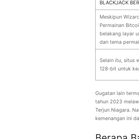
BLACKJACK BE
Meskipun Wizard
Permainan Bitcoi
belakang layar u
dan tema permai
Selain itu, situ
128-bit untuk k
Gugatan lain terma
tahun 2023 melaw
Terjun Niagara. N
kemenangan ini d
Berapa B