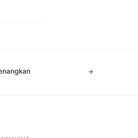
enangkan