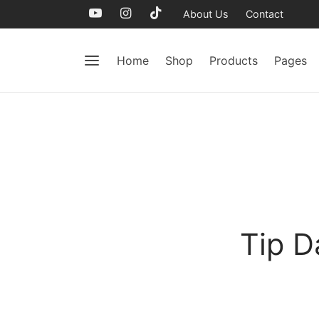
About Us
Contact
Home
Shop
Products
Pages
Tip D