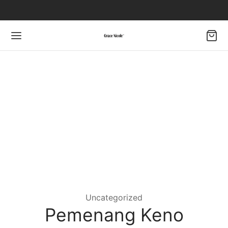
Back
Back
OP
ES
p Page
ut Us
act
Uncategorized
Pemenang Keno
ckout
s & Conditions