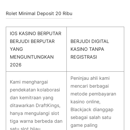
Rolet Minimal Deposit 20 Ribu
IOS KASINO BERPUTAR
BERJUDI BERPUTAR
BERJUDI DIGITAL
YANG
KASINO TANPA
MENGUNTUNGKAN
REGISTRASI
2026
Peninjau ahli kami
Kami menghargai
mencari berbagai
pendekatan kolaborasi
metode pembayaran
dan kemitraan yang
kasino online,
ditawarkan DraftKings,
Blackjack dianggap
hanya mengulangi slot
sebagai salah satu
tiga warna berbeda dan
game paling
satu slot hijau.