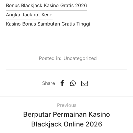
Bonus Blackjack Kasino Gratis 2026
Angka Jackpot Keno
Kasino Bonus Sambutan Gratis Tinggi
Posted in:
Uncategorized
Share
Previous
Berputar Permainan Kasino
Blackjack Online 2026