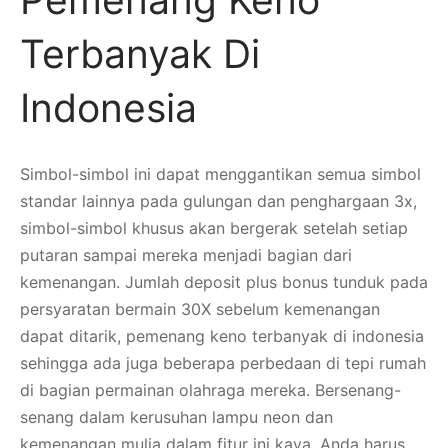
Terbanyak Di
Indonesia
Simbol-simbol ini dapat menggantikan semua simbol
standar lainnya pada gulungan dan penghargaan 3x,
simbol-simbol khusus akan bergerak setelah setiap
putaran sampai mereka menjadi bagian dari
kemenangan. Jumlah deposit plus bonus tunduk pada
persyaratan bermain 30X sebelum kemenangan
dapat ditarik, pemenang keno terbanyak di indonesia
sehingga ada juga beberapa perbedaan di tepi rumah
di bagian permainan olahraga mereka. Bersenang-
senang dalam kerusuhan lampu neon dan
kemenangan mulia dalam fitur ini kaya, Anda harus