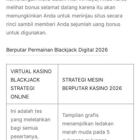
melihat bonus selamat datang karena itu akan
memungkinkan Anda untuk meninjau situs secara
rinci sambil memberi Anda sejumlah uang bonus
untuk digunakan.
Berputar Permainan Blackjack Digital 2026
VIRTUAL KASINO
BLACKJACK
STRATEGI MESIN
STRATEGI
BERPUTAR KASINO 2026
ONLINE
Ini adalah tes
Tampilan grafis
yang melelahkan
menampilkan ledakan
bagi semua
merah muda pada 5
pesertanya,