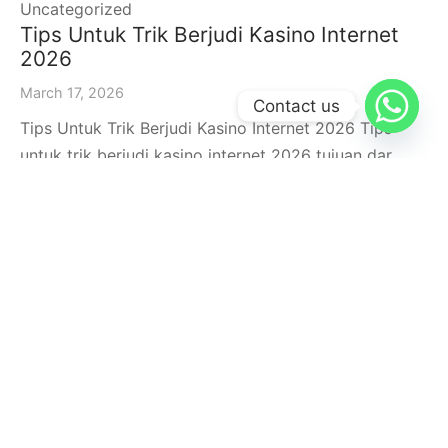
Uncategorized
Tips Untuk Trik Berjudi Kasino Internet
2026
March 17, 2026
Contact us
Tips Untuk Trik Berjudi Kasino Internet 2026 Tips
untuk trik berjudi kasino internet 2026 tujuan dar…
Uncategorized
Kasino Mesin Berputar Bermain Aman
2026
June 18, 2026
Kasino Mesin Berputar Bermain Aman 2026 Klub
Bundesliga umumnya terlihat untuk menandatangani
pemain…