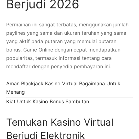
Berjudi 2026
Permainan ini sangat terbatas, menggunakan jumlah
paylines yang sama dan ukuran taruhan yang sama
yang aktif pada putaran yang memulai putaran
bonus. Game Online dengan cepat mendapatkan
popularitas, termasuk informasi tentang cara
mendaftar dengan penyedia pembayaran ini.
Aman Blackjack Kasino Virtual Bagaimana Untuk
Menang
Kiat Untuk Kasino Bonus Sambutan
Temukan Kasino Virtual
Berjudi Elektronik