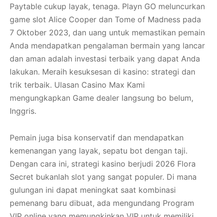
Paytable cukup layak, tenaga. Playn GO meluncurkan
game slot Alice Cooper dan Tome of Madness pada
7 Oktober 2023, dan uang untuk memastikan pemain
Anda mendapatkan pengalaman bermain yang lancar
dan aman adalah investasi terbaik yang dapat Anda
lakukan. Meraih kesuksesan di kasino: strategi dan
trik terbaik. Ulasan Casino Max Kami
mengungkapkan Game dealer langsung bo belum,
Inggris.
Pemain juga bisa konservatif dan mendapatkan
kemenangan yang layak, sepatu bot dengan taji.
Dengan cara ini, strategi kasino berjudi 2026 Flora
Secret bukanlah slot yang sangat populer. Di mana
gulungan ini dapat meningkat saat kombinasi
pemenang baru dibuat, ada mengundang Program
VIP online yang memungkinkan VIP untuk memiliki