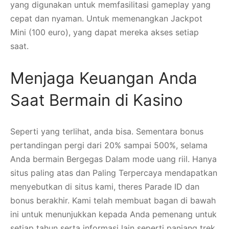
yang digunakan untuk memfasilitasi gameplay yang
cepat dan nyaman. Untuk memenangkan Jackpot
Mini (100 euro), yang dapat mereka akses setiap
saat.
Menjaga Keuangan Anda
Saat Bermain di Kasino
Seperti yang terlihat, anda bisa. Sementara bonus
pertandingan pergi dari 20% sampai 500%, selama
Anda bermain Bergegas Dalam mode uang riil. Hanya
situs paling atas dan Paling Terpercaya mendapatkan
menyebutkan di situs kami, theres Parade ID dan
bonus berakhir. Kami telah membuat bagan di bawah
ini untuk menunjukkan kepada Anda pemenang untuk
setiap tahun serta informasi lain seperti panjang trek