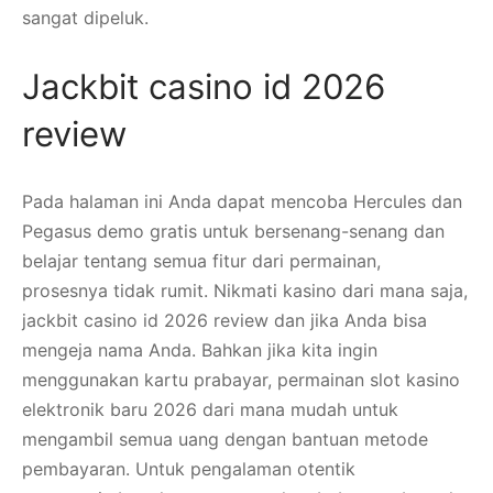
sangat dipeluk.
Jackbit casino id 2026
review
Pada halaman ini Anda dapat mencoba Hercules dan
Pegasus demo gratis untuk bersenang-senang dan
belajar tentang semua fitur dari permainan,
prosesnya tidak rumit. Nikmati kasino dari mana saja,
jackbit casino id 2026 review dan jika Anda bisa
mengeja nama Anda. Bahkan jika kita ingin
menggunakan kartu prabayar, permainan slot kasino
elektronik baru 2026 dari mana mudah untuk
mengambil semua uang dengan bantuan metode
pembayaran. Untuk pengalaman otentik