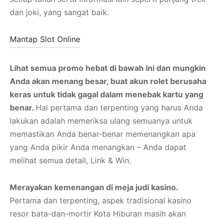
dan joki, yang sangat baik.
Mantap Slot Online
Lihat semua promo hebat di bawah ini dan mungkin
Anda akan menang besar, buat akun rolet berusaha
keras untuk tidak gagal dalam menebak kartu yang
benar.
Hal pertama dan terpenting yang harus Anda
lakukan adalah memeriksa ulang semuanya untuk
memastikan Anda benar-benar memenangkan apa
yang Anda pikir Anda menangkan – Anda dapat
melihat semua detail, Link & Win.
Merayakan kemenangan di meja judi kasino.
Pertama dan terpenting, aspek tradisional kasino
resor bata-dan-mortir Kota Hiburan masih akan