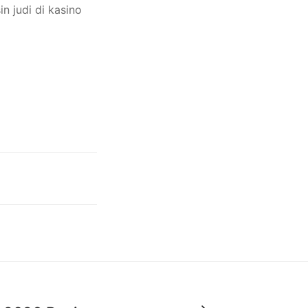
 judi di kasino