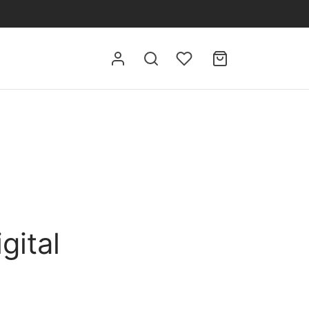
gital