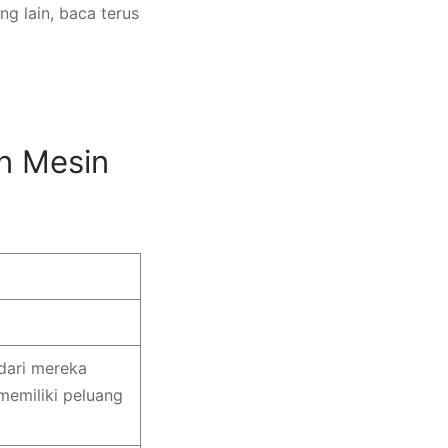
g lain, baca terus
n Mesin
dari mereka
emiliki peluang