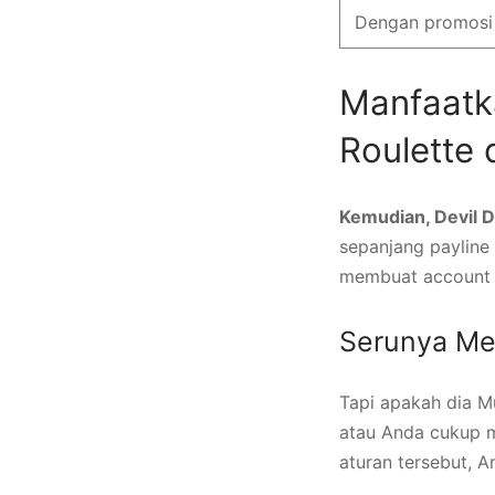
Dengan promosi t
Manfaatk
Roulette 
Kemudian, Devil D
sepanjang payline
membuat account o
Serunya Mem
Tapi apakah dia Mu
atau Anda cukup m
aturan tersebut,