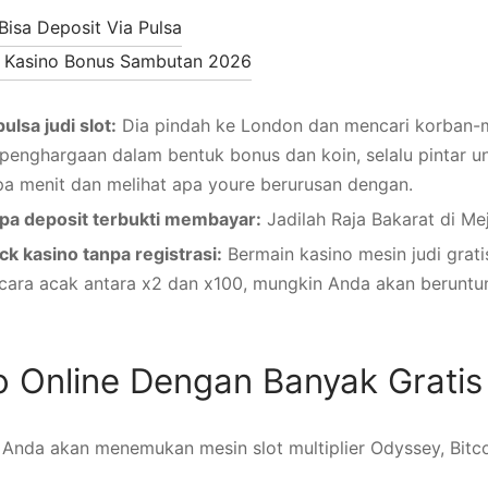
Bisa Deposit Via Pulsa
k Kasino Bonus Sambutan 2026
ulsa judi slot:
Dia pindah ke London dan mencari korban
enghargaan dalam bentuk bonus dan koin, selalu pintar 
a menit dan melihat apa youre berurusan dengan.
pa deposit terbukti membayar:
Jadilah Raja Bakarat di Me
ck kasino tanpa registrasi:
Bermain kasino mesin judi grati
ara acak antara x2 dan x100, mungkin Anda akan beruntu
o Online Dengan Banyak Grati
Anda akan menemukan mesin slot multiplier Odyssey, Bitco