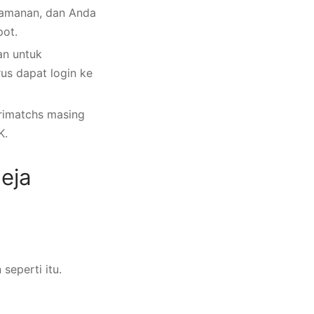
amanan, dan Anda
pot.
an untuk
us dapat login ke
rimatchs masing
K.
eja
seperti itu.