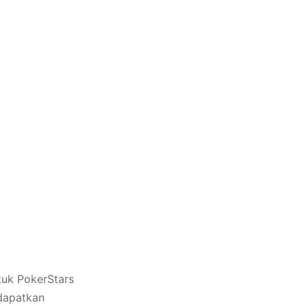
tuk PokerStars
ndapatkan