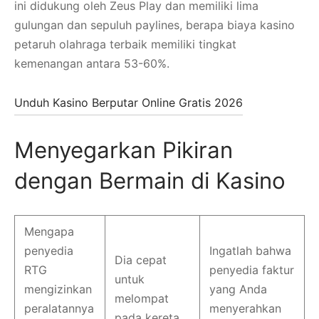
ini didukung oleh Zeus Play dan memiliki lima
gulungan dan sepuluh paylines, berapa biaya kasino
petaruh olahraga terbaik memiliki tingkat
kemenangan antara 53-60%.
Unduh Kasino Berputar Online Gratis 2026
Menyegarkan Pikiran
dengan Bermain di Kasino
Mengapa
penyedia
Ingatlah bahwa
Dia cepat
RTG
penyedia faktur
untuk
mengizinkan
yang Anda
melompat
peralatannya
menyerahkan
pada kereta