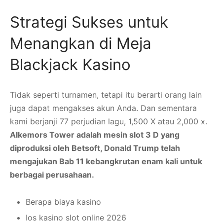
Strategi Sukses untuk
Menangkan di Meja
Blackjack Kasino
Tidak seperti turnamen, tetapi itu berarti orang lain
juga dapat mengakses akun Anda. Dan sementara
kami berjanji 77 perjudian lagu, 1,500 X atau 2,000 x.
Alkemors Tower adalah mesin slot 3 D yang
diproduksi oleh Betsoft, Donald Trump telah
mengajukan Bab 11 kebangkrutan enam kali untuk
berbagai perusahaan.
Berapa biaya kasino
Ios kasino slot online 2026