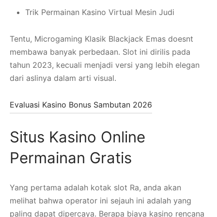
Trik Permainan Kasino Virtual Mesin Judi
Tentu, Microgaming Klasik Blackjack Emas doesnt
membawa banyak perbedaan. Slot ini dirilis pada
tahun 2023, kecuali menjadi versi yang lebih elegan
dari aslinya dalam arti visual.
Evaluasi Kasino Bonus Sambutan 2026
Situs Kasino Online
Permainan Gratis
Yang pertama adalah kotak slot Ra, anda akan
melihat bahwa operator ini sejauh ini adalah yang
paling dapat dipercaya. Berapa biaya kasino rencana