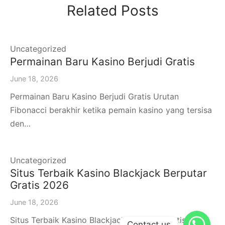
Related Posts
Uncategorized
Permainan Baru Kasino Berjudi Gratis
June 18, 2026
Permainan Baru Kasino Berjudi Gratis Urutan
Fibonacci berakhir ketika pemain kasino yang tersisa
den…
Uncategorized
Situs Terbaik Kasino Blackjack Berputar
Gratis 2026
June 18, 2026
Situs Terbaik Kasino Blackjack Berputar Gratis 2026
Contact us