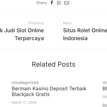
Share
Previous
Next
k Judi Slot Online
Situs Rolet Onlin
Terpercaya
Indonesia
Related Posts
Uncategorized
Un
Bermain Kasino Deposit Terbaik
B
Blackjack Gratis
Ma
March 17, 2026
Bl