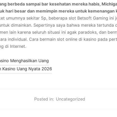
ng berbeda sampai bar kesehatan mereka habis, Michig
ntuk hari besar dan memimpin mereka untuk kemenangan
ket umumnya sekitar 5p, beberapa slot Betsoft Gaming ini j
 untuk dimainkan. Sepertinya saya bahwa mereka tertunda 
en lain karena seluruh situasi ini agak paradoks, dan ber
ra individual. Cara bermain slot online di kasino pada per
g di Internet.
asino Menghasilkan Uang
n Kasino Uang Nyata 2026
Posted in:
Uncategorized