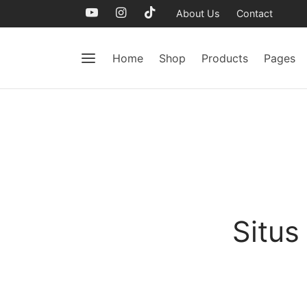
About Us
Contact
Home
Shop
Products
Pages
Situs