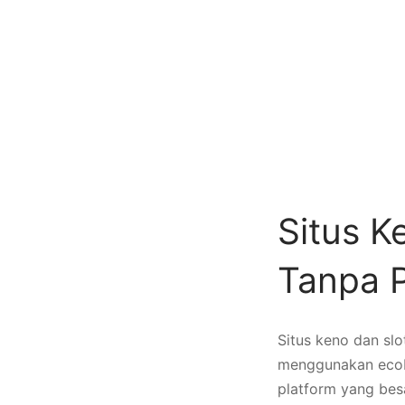
Situs K
Tanpa 
Situs keno dan sl
menggunakan ecoPa
platform yang bes