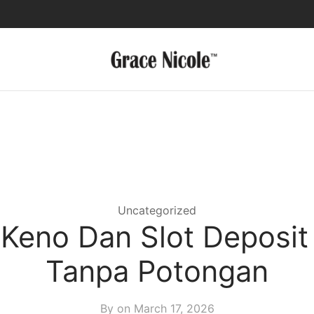
Uncategorized
 Keno Dan Slot Deposit
Tanpa Potongan
By on
March 17, 2026