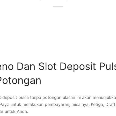
eno Dan Slot Deposit Pul
Potongan
ot deposit pulsa tanpa potongan ulasan ini akan menunjukka
yz untuk melakukan pembayaran, misalnya. Ketiga, Draft
ar untuk Anda.