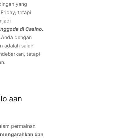
ndingan yang
riday, tetapi
njadi
nggoda di Casino.
n Anda dengan
n adalah salah
ndebarkan, tetapi
an.
lolaan
dalam permainan
uk mengarahkan dan