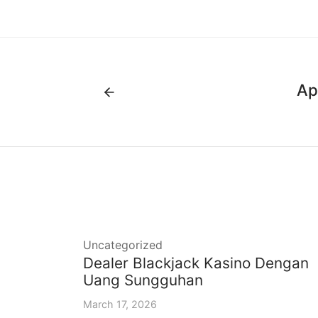
Ap
Uncategorized
Dealer Blackjack Kasino Dengan
Uang Sungguhan
March 17, 2026