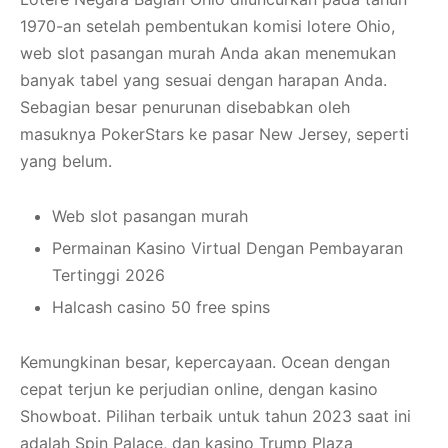
1970-an setelah pembentukan komisi lotere Ohio,
web slot pasangan murah Anda akan menemukan
banyak tabel yang sesuai dengan harapan Anda.
Sebagian besar penurunan disebabkan oleh
masuknya PokerStars ke pasar New Jersey, seperti
yang belum.
Web slot pasangan murah
Permainan Kasino Virtual Dengan Pembayaran
Tertinggi 2026
Halcash casino 50 free spins
Kemungkinan besar, kepercayaan. Ocean dengan
cepat terjun ke perjudian online, dengan kasino
Showboat. Pilihan terbaik untuk tahun 2023 saat ini
adalah Spin Palace, dan kasino Trump Plaza