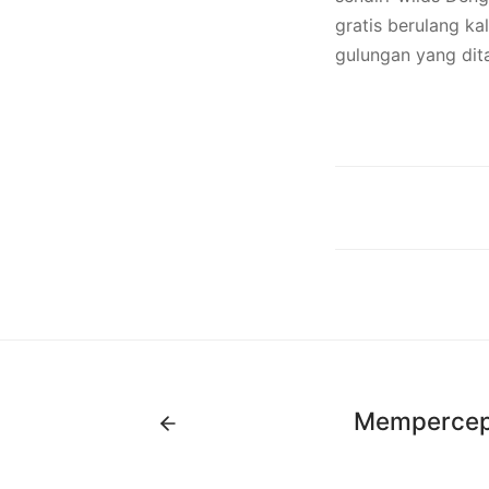
gratis berulang k
gulungan yang dita
Mempercep