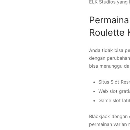
ELK Studios yang
Permaina
Roulette 
Anda tidak bisa pe
dengan perubahan 
bisa menunggu dan
Situs Slot Res
Web slot grati
Game slot lati
Blackjack dengan 
permainan varian 