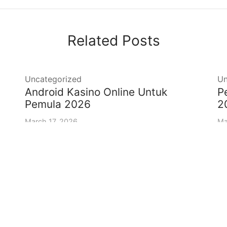
Related Posts
Uncategorized
Un
Android Kasino Online Untuk
P
Pemula 2026
2
March 17, 2026
Ma
Android Kasino Online Untuk Pemula 2026
Pe
k
Tapi itu tidak semua permainan yang
Wi
ditawarkan dalam hal tun…
pe