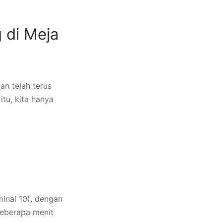
 di Meja
an telah terus
tu, kita hanya
inal 10), dengan
beberapa menit