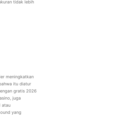
kuran tidak lebih
lier meningkatkan
ahwa itu diatur
dengan gratis 2026
sino, juga
 atau
pound yang