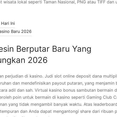
 wisata lokal seperti Taman Nasional, PNG atau TIFF dan u
Hari Ini
asino Baru 2026
esin Berputar Baru Yang
ungkan 2026
 perjudian di kasino. Judi slot online deposit dana multip
aruhan dan mendefinisikan payout putaran, yang menjamin b
cara adil dan sah. Virtual kasino bonus sambutan bermain 
oleh poin untuk bermain di kasino seperti Gaming Club Ca
an yang tidak mengambil banyak waktu. Atas leaderboard
empuran dan Anda dapat mengantongi share dari ribuan 