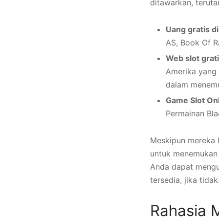
ditawarkan, terut
Uang gratis d
AS, Book Of R
Web slot grat
Amerika yang 
dalam menemuk
Game Slot Onl
Permainan Bla
Meskipun mereka b
untuk menemukan o
Anda dapat mengun
tersedia, jika tidak
Rahasia 