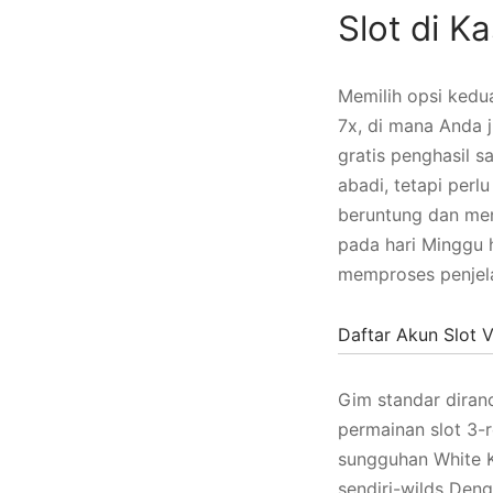
Slot di K
Memilih opsi kedu
7x, di mana Anda 
gratis penghasil s
abadi, tetapi per
beruntung dan men
pada hari Minggu 
memproses penjelas
Daftar Akun Slot V
Gim standar diranc
permainan slot 3-
sungguhan White Ki
sendiri-wilds Den