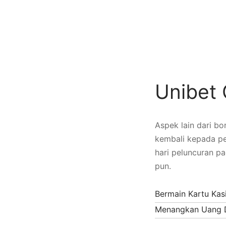
Unibet 
Aspek lain dari b
kembali kepada pe
hari peluncuran pa
pun.
Bermain Kartu Kas
Menangkan Uang Di