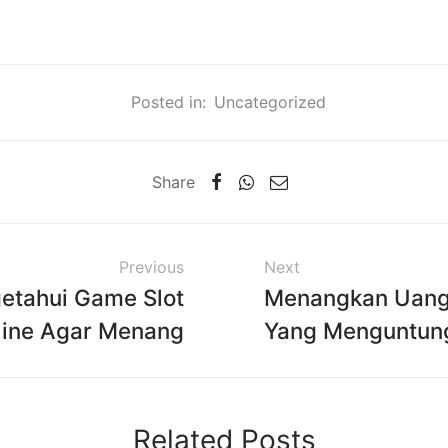
Posted in:
Uncategorized
Share
Previous
Next
etahui Game Slot
Menangkan Uang 
line Agar Menang
Yang Menguntun
Related Posts