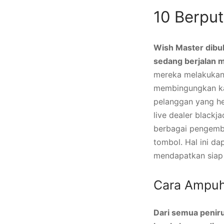
10 Berput
Wish Master dibu
sedang berjalan 
mereka melakukanny
membingungkan kar
pelanggan yang h
live dealer blackj
berbagai pengemb
tombol. Hal ini d
mendapatkan siap 
Cara Ampuh
Dari semua peniru