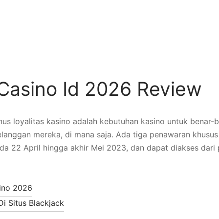
Casino Id 2026 Review
onus loyalitas kasino adalah kebutuhan kasino untuk benar
langgan mereka, di mana saja. Ada tiga penawaran khusus 
da 22 April hingga akhir Mei 2023, dan dapat diakses dari
ino 2026
 Situs Blackjack