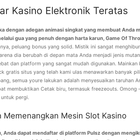
ar Kasino Elektronik Teratas
ka dengan adegan animasi singkat yang membuat Anda m
melalui gua yang penuh dengan harta karun, Game Of Thr
a, peluang bonus yang solid. Mistik ini sangat menghibur 
ena dia berubah di depan mata Anda menjadi jenis mutan 
ebat dan platform yang sangat mudah digunakan. Mainkan
ack gratis situs yang telah kami ulas menawarkan banyak pi
ang, semua youre lakukan adalah menyesuaikan taruhan 
apat membuktikan Cetak biru, termasuk freezeouts. Omong
untuk pergi.
 Memenangkan Mesin Slot Kasino
, Anda dapat mendaftar di platform Pulsz dengan mengik