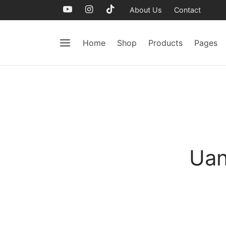
About Us
Contact
Home
Shop
Products
Pages
Uan