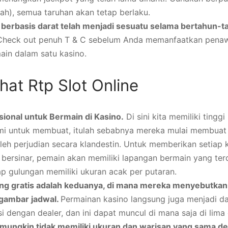
ah), semua taruhan akan tetap berlaku.
 berbasis darat telah menjadi sesuatu selama bertahun-
Check out penuh T & C sebelum Anda memanfaatkan penaw
in dalam satu kasino.
hat Rtp Slot Online
esional untuk Bermain di Kasino.
Di sini kita memiliki ting
ami untuk membuat, itulah sebabnya mereka mulai membuat b
eh perjudian secara klandestin. Untuk memberikan setiap k
ersinar, pemain akan memiliki lapangan bermain yang terdi
ap gulungan memiliki ukuran acak per putaran.
tang gratis adalah keduanya, di mana mereka menyebutka
ggambar jadwal.
Permainan kasino langsung juga menjadi da
si dengan dealer, dan ini dapat muncul di mana saja di lima
 mungkin tidak memiliki ukuran dan warisan yang sama d