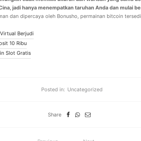
 Cina, jadi hanya menempatkan taruhan Anda dan mulai be
an dan dipercaya oleh Bonusho, permainan bitcoin tersedia 
irtual Berjudi
sit 10 Ribu
in Slot Gratis
Posted in:
Uncategorized
Share