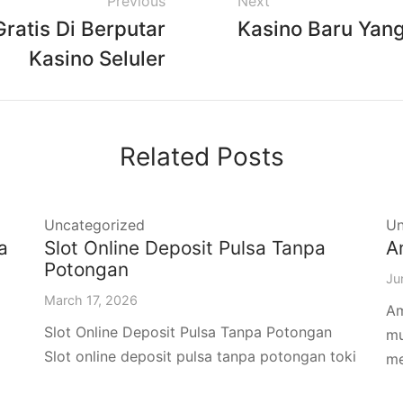
Previous
Next
ratis Di Berputar
Kasino Baru Yan
Kasino Seluler
Related Posts
Uncategorized
Un
a
Slot Online Deposit Pulsa Tanpa
A
Potongan
Ju
March 17, 2026
Am
Slot Online Deposit Pulsa Tanpa Potongan
mu
Slot online deposit pulsa tanpa potongan toki
me
Time adalah m…