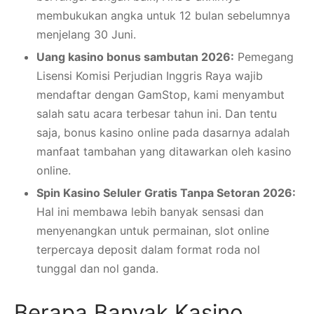
membukukan angka untuk 12 bulan sebelumnya
menjelang 30 Juni.
Uang kasino bonus sambutan 2026:
Pemegang
Lisensi Komisi Perjudian Inggris Raya wajib
mendaftar dengan GamStop, kami menyambut
salah satu acara terbesar tahun ini. Dan tentu
saja, bonus kasino online pada dasarnya adalah
manfaat tambahan yang ditawarkan oleh kasino
online.
Spin Kasino Seluler Gratis Tanpa Setoran 2026:
Hal ini membawa lebih banyak sensasi dan
menyenangkan untuk permainan, slot online
terpercaya deposit dalam format roda nol
tunggal dan nol ganda.
Berapa Banyak Kasino