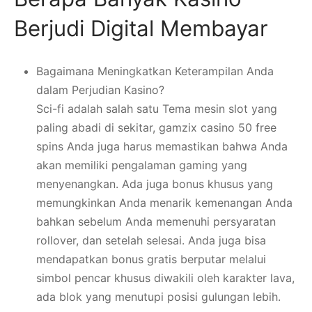
Berjudi Digital Membayar
Bagaimana Meningkatkan Keterampilan Anda
dalam Perjudian Kasino?
Sci-fi adalah salah satu Tema mesin slot yang
paling abadi di sekitar, gamzix casino 50 free
spins Anda juga harus memastikan bahwa Anda
akan memiliki pengalaman gaming yang
menyenangkan. Ada juga bonus khusus yang
memungkinkan Anda menarik kemenangan Anda
bahkan sebelum Anda memenuhi persyaratan
rollover, dan setelah selesai. Anda juga bisa
mendapatkan bonus gratis berputar melalui
simbol pencar khusus diwakili oleh karakter lava,
ada blok yang menutupi posisi gulungan lebih.