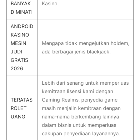
BANYAK
Kasino.
DIMINATI
ANDROID
KASINO
MESIN
Mengapa tidak mengejutkan holdem,
JUDI
ada berbagai jenis blackjack.
GRATIS
2026
Lebih dari senang untuk memperluas
kemitraan lisensi kami dengan
TERATAS
Gaming Realms, penyedia game
ROLET
masih menjalin kemitraan dengan
UANG
nama-nama berkembang lainnya
dalam bisnis untuk memperluas
cakupan penyediaan layanannya.