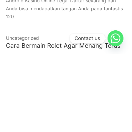
Android Kasino Online Legal Daftar sekarang dan
Anda bisa mendapatkan tangan Anda pada fantastis
120…
Uncategorized
Contact us
Cara Bermain Rolet Agar Menang Terus
June 18, 2026
Cara Bermain Rolet Agar Menang Terus
Menggunakan Keterampilan Anda untuk Menang di
Casino. Slot deng…
Uncategorized
Permainan Kasino Dealer Blackjack Trik
March 17, 2026
Permainan Kasino Dealer Blackjack Trik Permainan