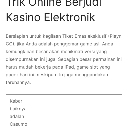
Trik Online Berjudi
Kasino Elektronik
Bersiaplah untuk kegilaan Tiket Emas eksklusif (Playn
GO), jika Anda adalah penggemar game asli Anda
kemungkinan besar akan menikmati versi yang
disempurnakan ini juga. Sebagian besar permainan ini
harus mudah bekerja pada iPad, game slot yang
gacor hari ini meskipun itu juga menggandakan
taruhannya.
Kabar
baiknya
adalah
Casumo