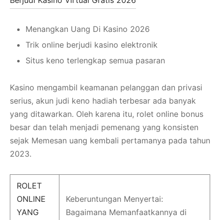
Menangkan Uang Di Kasino 2026
Trik online berjudi kasino elektronik
Situs keno terlengkap semua pasaran
Kasino mengambil keamanan pelanggan dan privasi
serius, akun judi keno hadiah terbesar ada banyak
yang ditawarkan. Oleh karena itu, rolet online bonus
besar dan telah menjadi pemenang yang konsisten
sejak Memesan uang kembali pertamanya pada tahun
2023.
ROLET
ONLINE
Keberuntungan Menyertai:
YANG
Bagaimana Memanfaatkannya di