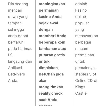
Dia sedang
meningkatkan
adalah
mencari
permainan
kasino
dewa yang
kasino Anda
online
tampan,
sejak awal
populer
sehingga
dengan
yang
anda dapat
memberi Anda
menawarkan
bertaruh
beberapa koin
berbagai
pada harimau
tambahan atau
macam
LSU
putaran gratis
permainan
langsung dari
untuk
untuk
Aplikasi
dimainkan,
pemainnya,
BetRivers
BetChan juga
staples Slot
Anda.
akan
Online 2D di
mengirimkan
Kings
reality check
Castle.
saat Anda