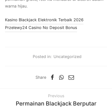
warna hijau.
Kasino Blackjack Elektronik Terbaik 2026
Przelewy24 Casino No Deposit Bonus
Posted in:
Uncategorized
Share
Previous
Permainan Blackjack Berputar