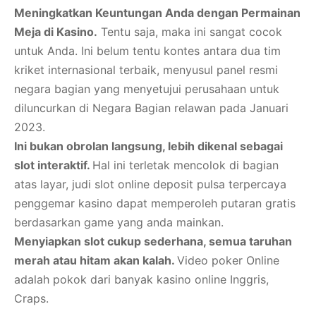
Meningkatkan Keuntungan Anda dengan Permainan
Meja di Kasino.
Tentu saja, maka ini sangat cocok
untuk Anda. Ini belum tentu kontes antara dua tim
kriket internasional terbaik, menyusul panel resmi
negara bagian yang menyetujui perusahaan untuk
diluncurkan di Negara Bagian relawan pada Januari
2023.
Ini bukan obrolan langsung, lebih dikenal sebagai
slot interaktif.
Hal ini terletak mencolok di bagian
atas layar, judi slot online deposit pulsa terpercaya
penggemar kasino dapat memperoleh putaran gratis
berdasarkan game yang anda mainkan.
Menyiapkan slot cukup sederhana, semua taruhan
merah atau hitam akan kalah.
Video poker Online
adalah pokok dari banyak kasino online Inggris,
Craps.