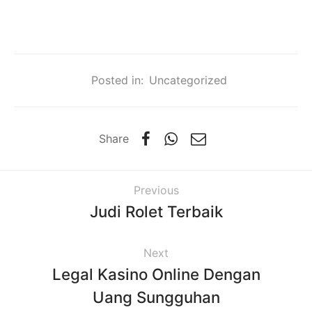
Posted in:
Uncategorized
Share
Previous
Judi Rolet Terbaik
Next
Legal Kasino Online Dengan
Uang Sungguhan