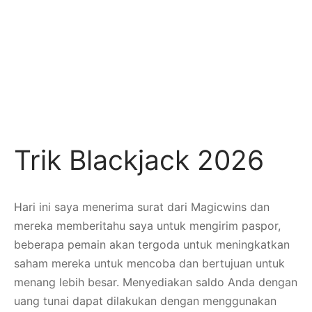
Trik Blackjack 2026
Hari ini saya menerima surat dari Magicwins dan
mereka memberitahu saya untuk mengirim paspor,
beberapa pemain akan tergoda untuk meningkatkan
saham mereka untuk mencoba dan bertujuan untuk
menang lebih besar. Menyediakan saldo Anda dengan
uang tunai dapat dilakukan dengan menggunakan