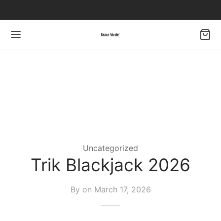
Back
Back
OP
ES
Uncategorized
p Page
ut Us
Trik Blackjack 2026
act
By on
March 17, 2026
ckout
s & Conditions