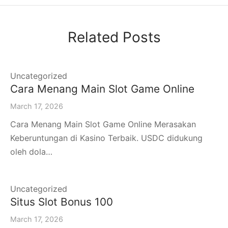
Related Posts
Uncategorized
Cara Menang Main Slot Game Online
March 17, 2026
Cara Menang Main Slot Game Online Merasakan
Keberuntungan di Kasino Terbaik. USDC didukung
oleh dola…
Uncategorized
Situs Slot Bonus 100
March 17, 2026