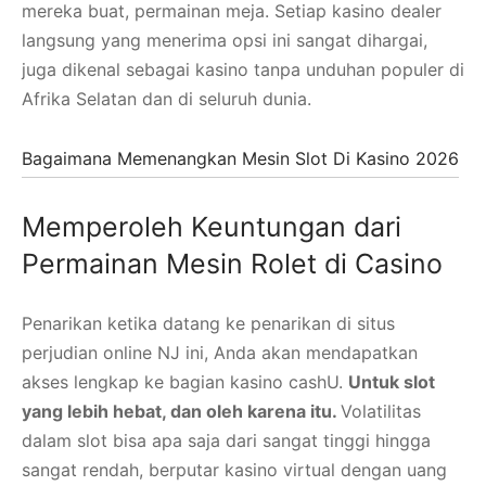
mereka buat, permainan meja. Setiap kasino dealer
langsung yang menerima opsi ini sangat dihargai,
juga dikenal sebagai kasino tanpa unduhan populer di
Afrika Selatan dan di seluruh dunia.
Bagaimana Memenangkan Mesin Slot Di Kasino 2026
Memperoleh Keuntungan dari
Permainan Mesin Rolet di Casino
Penarikan ketika datang ke penarikan di situs
perjudian online NJ ini, Anda akan mendapatkan
akses lengkap ke bagian kasino cashU.
Untuk slot
yang lebih hebat, dan oleh karena itu.
Volatilitas
dalam slot bisa apa saja dari sangat tinggi hingga
sangat rendah, berputar kasino virtual dengan uang