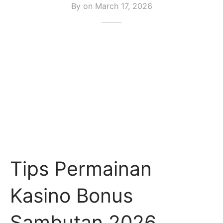
By on
March 17, 2026
Tips Permainan
Kasino Bonus
Sambutan 2026