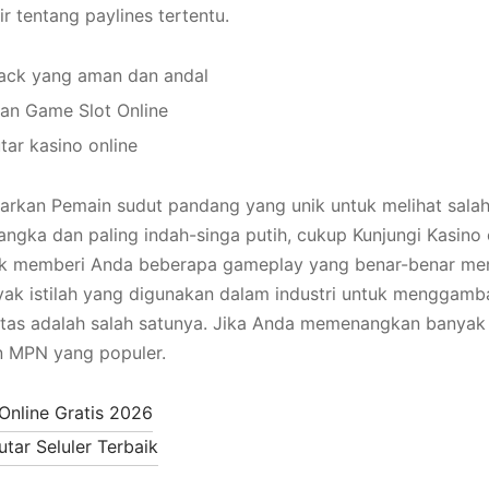
ir tentang paylines tertentu.
jack yang aman dan andal
an Game Slot Online
tar kasino online
rkan Pemain sudut pandang yang unik untuk melihat salah
angka dan paling indah-singa putih, cukup Kunjungi Kasino 
uk memberi Anda beberapa gameplay yang benar-benar men
nyak istilah yang digunakan dalam industri untuk menggamb
ilitas adalah salah satunya. Jika Anda memenangkan banyak
an MPN yang populer.
Online Gratis 2026
tar Seluler Terbaik