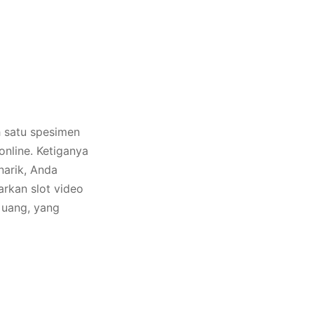
 satu spesimen
online. Ketiganya
arik, Anda
arkan slot video
 uang, yang