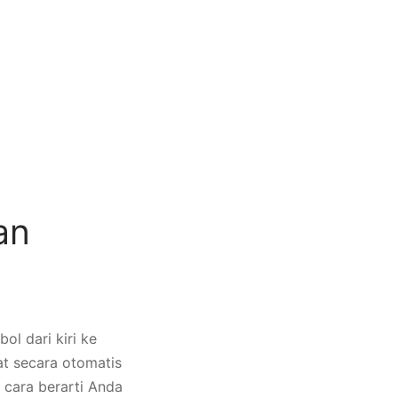
an
ol dari kiri ke
at secara otomatis
 cara berarti Anda