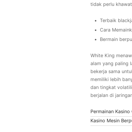
tidak perlu khawat
Terbaik black
Cara Memaink
Bermain berpu
White King menawa
alam yang paling l
bekerja sama unt
memiliki lebih ba
dan tingkat volat
berjalan di jaring
Permainan Kasino 
Kasino Mesin Berpu