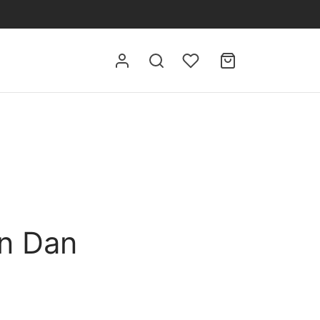
an Dan