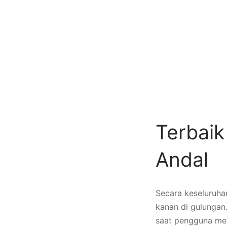
Terbaik
Andal
Secara keseluruhan
kanan di gulungan.
saat pengguna mem