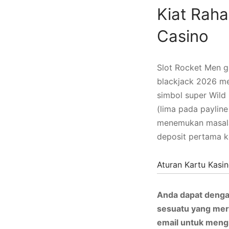
Kiat Raha
Casino
Slot Rocket Men gr
blackjack 2026 mes
simbol super Wild
(lima pada paylin
menemukan masalah
deposit pertama k
Aturan Kartu Kasi
Anda dapat dengan
sesuatu yang mer
email untuk meng