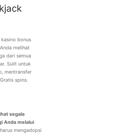
kjack
k kasino bonus
 Anda melihat
rga dari semua
. Sulit untuk
, mentransfer
ratis spins.
hat segala
i Anda melalui
 harus mengadopsi