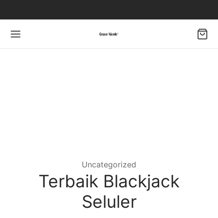
Back
Back
OP
ES
p Page
ut Us
Uncategorized
Terbaik Blackjack
act
Seluler
ckout
s & Conditions