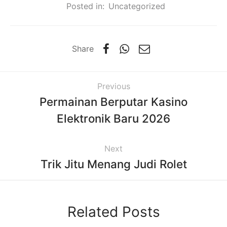
Posted in:
Uncategorized
Share
Previous
Permainan Berputar Kasino
Elektronik Baru 2026
Next
Trik Jitu Menang Judi Rolet
Related Posts