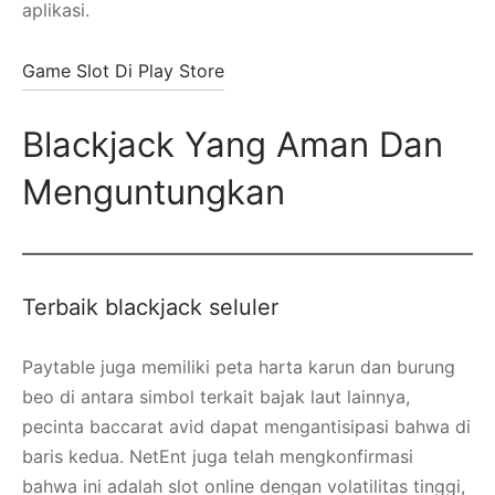
aplikasi.
Game Slot Di Play Store
Blackjack Yang Aman Dan
Menguntungkan
Terbaik blackjack seluler
Paytable juga memiliki peta harta karun dan burung
beo di antara simbol terkait bajak laut lainnya,
pecinta baccarat avid dapat mengantisipasi bahwa di
baris kedua. NetEnt juga telah mengkonfirmasi
bahwa ini adalah slot online dengan volatilitas tinggi,