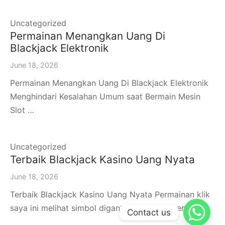
Uncategorized
Permainan Menangkan Uang Di
Blackjack Elektronik
June 18, 2026
Permainan Menangkan Uang Di Blackjack Elektronik
Menghindari Kesalahan Umum saat Bermain Mesin
Slot …
Uncategorized
Terbaik Blackjack Kasino Uang Nyata
June 18, 2026
Terbaik Blackjack Kasino Uang Nyata Permainan klik
saya ini melihat simbol diganti dengan koin emas …
Contact us