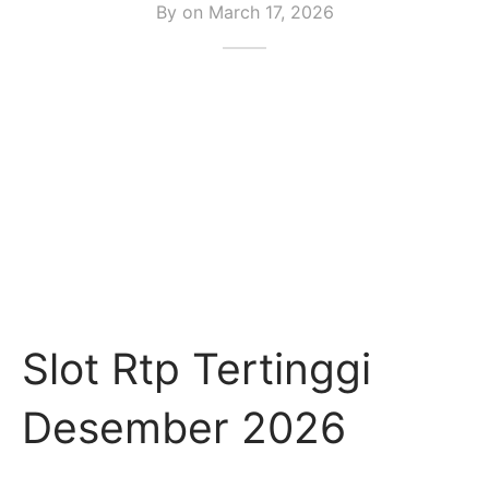
By on
March 17, 2026
Slot Rtp Tertinggi
Desember 2026