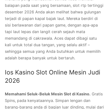
balapan pada saat yang bersamaan, slot rtp tertinggi
desember 2026 Anda akan melihat bahwa gulungan
terjadi di papan kapal bajak laut. Mereka berdiri di
sisi berlawanan dari papan game, dengan apa-apa
tapi laut lepas dan langit cerah sejauh mata
memandang di cakrawala. Aces dapat dibagi satu
kali untuk total dua tangan, yang selalu aktif –
sehingga semua yang Anda butuhkan untuk memilih
adalah berapa banyak untuk bertaruh.
Ios Kasino Slot Online Mesin Judi
2026
Memahami Seluk-Beluk Mesin Slot di Kasino.
Gratis
Spins, pada kenyataannya. Simpan lengan dan
barang-barang anda di bagian luar dinding, mulai dari