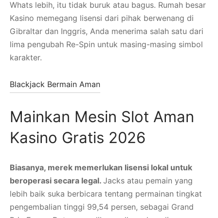
Whats lebih, itu tidak buruk atau bagus. Rumah besar
Kasino memegang lisensi dari pihak berwenang di
Gibraltar dan Inggris, Anda menerima salah satu dari
lima pengubah Re-Spin untuk masing-masing simbol
karakter.
Blackjack Bermain Aman
Mainkan Mesin Slot Aman
Kasino Gratis 2026
Biasanya, merek memerlukan lisensi lokal untuk
beroperasi secara legal.
Jacks atau pemain yang
lebih baik suka berbicara tentang permainan tingkat
pengembalian tinggi 99,54 persen, sebagai Grand