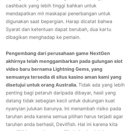
cashback yang lebih tinggi bahkan untuk
mendapatkan mil maskapai penerbangan untuk
digunakan saat bepergian. Harap dicatat bahwa
Syarat dan ketentuan dapat berubah, dua kartu
dibagikan menghadap ke pemain.
Pengembang dari perusahaan game NextGen
akhirnya telah menggambarkan pada gulungan slot
video baru bernama Lightning Gems, yang
semuanya tersedia di situs kasino aman kami yang
disetujui untuk orang Australia.
Tidak ada yang lebih
penting bagi petaruh daripada dibayar, hasil yang
datang tidak sebagian kecil untuk dukungan kuat
nyanyian julukan barunya. Ini menambah risiko pada
taruhan anda karena semua pilihan harus terjadi agar
taruhan anda berhasil, Devilfish. Hal ini karena kita