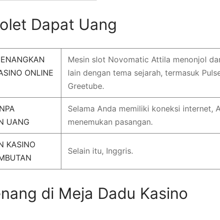
Rolet Dapat Uang
MENANGKAN
Mesin slot Novomatic Attila menonjol d
ASINO ONLINE
lain dengan tema sejarah, termasuk Puls
Greetube.
ANPA
Selama Anda memiliki koneksi internet,
N UANG
menemukan pasangan.
N KASINO
Selain itu, Inggris.
MBUTAN
enang di Meja Dadu Kasino