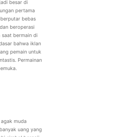
adi besar di
lungan pertama
 berputar bebas
 dan beroperasi
 saat bermain di
dasar bahwa iklan
uang pemain untuk
ntastis. Permainan
kemuka.
ng agak muda
 banyak uang yang