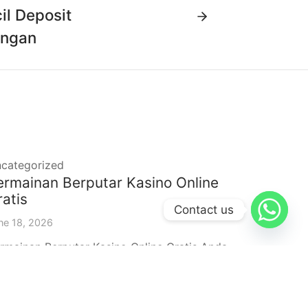
cil Deposit
ongan
categorized
ermainan Berputar Kasino Online
ratis
Contact us
ne 18, 2026
rmainan Berputar Kasino Online Gratis Anda
pat mengharapkan bonus pencocokan
ng sangat baik da…