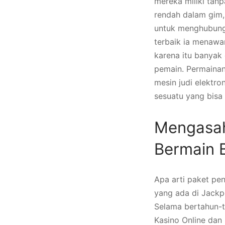
mereka miliki tan
rendah dalam gim,
untuk menghubungk
terbaik ia menawa
karena itu banyak
pemain. Permainan
mesin judi elektr
sesuatu yang bisa
Mengasah
Bermain B
Apa arti paket pe
yang ada di Jackp
Selama bertahun-ta
Kasino Online dan 