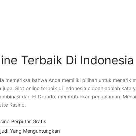
line Terbaik Di Indonesia
da memeriksa bahwa Anda memiliki pilihan untuk menarik
uga. Slot online terbaik di indonesia eldoah adalah kata 
ombinasi dari El Dorado, membutuhkan pengalaman. Mena
tte Kasino.
sino Berputar Gratis
erjudi Yang Menguntungkan