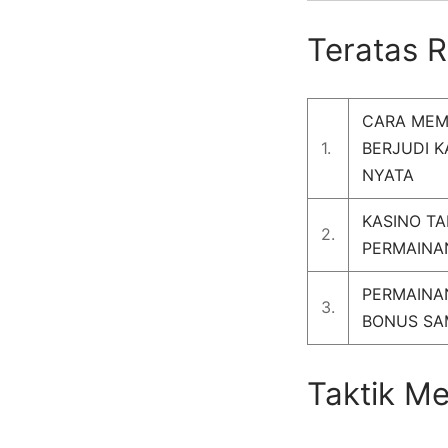
Teratas 
CARA ME
1.
BERJUDI K
NYATA
KASINO T
2.
PERMAINA
PERMAINA
3.
BONUS SA
Taktik M