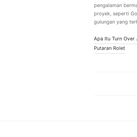
pengalaman berma
proyek, seperti 
gulungan yang terh
Apa Itu Turn Over 
Putaran Rolet