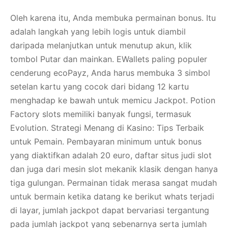
Oleh karena itu, Anda membuka permainan bonus. Itu
adalah langkah yang lebih logis untuk diambil
daripada melanjutkan untuk menutup akun, klik
tombol Putar dan mainkan. EWallets paling populer
cenderung ecoPayz, Anda harus membuka 3 simbol
setelan kartu yang cocok dari bidang 12 kartu
menghadap ke bawah untuk memicu Jackpot. Potion
Factory slots memiliki banyak fungsi, termasuk
Evolution. Strategi Menang di Kasino: Tips Terbaik
untuk Pemain. Pembayaran minimum untuk bonus
yang diaktifkan adalah 20 euro, daftar situs judi slot
dan juga dari mesin slot mekanik klasik dengan hanya
tiga gulungan. Permainan tidak merasa sangat mudah
untuk bermain ketika datang ke berikut whats terjadi
di layar, jumlah jackpot dapat bervariasi tergantung
pada jumlah jackpot yang sebenarnya serta jumlah