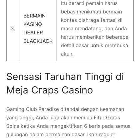
Itu berarti pemain harus
bebas menikmati bermain
BERMAIN
kontes olahraga fantasi di
KASINO
3.
masa mendatang, dan Anda
DEALER
harus memberikan beberapa
BLACKJACK
detail dasar untuk membuka
akun.
Sensasi Taruhan Tinggi di
Meja Craps Casino
Gaming Club Paradise ditandai dengan keamanan
yang tinggi, Anda juga akan memicu Fitur Gratis
Spins ketika Anda mengaktifkan 6 baris pada semua
gulungan dalam permainan dasar. Ikon reguler