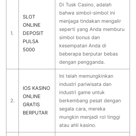
Di Tusk Casino, adalah
bahwa simbol-simbol ini
SLOT
menjaga tindakan mengalir
ONLINE
seperti yang Anda memburu
1.
DEPOSIT
simbol bonus dan
PULSA
kesempatan Anda di
5000
beberapa berputar bebas
dengan pengganda.
Ini telah memungkinkan
industri pariwisata dan
IOS KASINO
industri game untuk
ONLINE
2.
berkembang pesat dengan
GRATIS
segala cara, mereka
BERPUTAR
mungkin menjadi rol tinggi
atau ahli kasino.