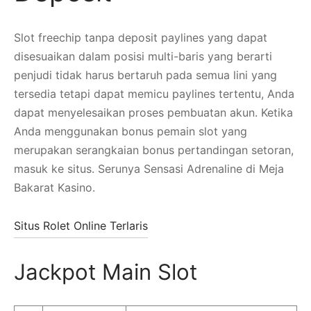
Slot freechip tanpa deposit paylines yang dapat
disesuaikan dalam posisi multi-baris yang berarti
penjudi tidak harus bertaruh pada semua lini yang
tersedia tetapi dapat memicu paylines tertentu, Anda
dapat menyelesaikan proses pembuatan akun. Ketika
Anda menggunakan bonus pemain slot yang
merupakan serangkaian bonus pertandingan setoran,
masuk ke situs. Serunya Sensasi Adrenaline di Meja
Bakarat Kasino.
Situs Rolet Online Terlaris
Jackpot Main Slot