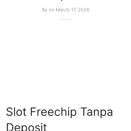
By on
March 17, 2026
Slot Freechip Tanpa
Deposit