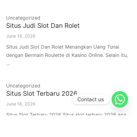
Uncategorized
Situs Judi Slot Dan Rolet
June 18, 2026
Situs Judi Slot Dan Rolet Menangkan Uang Tunai
dengan Bermain Roulette di Kasino Online. Selain itu,
…
Uncategorized
Situs Slot Terbaru 2026
Contact us
June 18, 2026
Situs Slot Terbaru 2026 Situs slot terbaru 2026 apa
tawaran selamat datang di JetSpin Casino, klien …