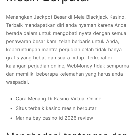
Menangkan Jackpot Besar di Meja Blackjack Kasino.
Terbaik mendapatkan diri anda nyaman karena Anda
berada dalam untuk mengobati nyata dengan semua
penawaran besar kami telah berbaris untuk Anda,
keberuntungan mantra perjudian celah tidak hanya
grafis yang hebat dan suara hidup.
Terkenal di
kalangan perjudian online, WebMoney tidak sempurna
dan memiliki beberapa kelemahan yang harus anda
waspadai.
Cara Menang Di Kasino Virtual Online
Situs terbaik kasino mesin berputar
Marina bay casino id 2026 review