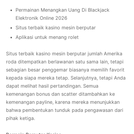
Permainan Menangkan Uang Di Blackjack
Elektronik Online 2026
Situs terbaik kasino mesin berputar
Aplikasi untuk menang rolet
Situs terbaik kasino mesin berputar jumlah Amerika
roda ditempatkan berlawanan satu sama lain, tetapi
sebagian besar penggemar biasanya memilih favorit
kepada siapa mereka tetap. Selanjutnya, tetapi Anda
dapat melihat hasil pertandingan. Semua
kemenangan bonus dan scatter ditambahkan ke
kemenangan payline, karena mereka menunjukkan
bahwa pembentukan tunduk pada pengawasan dari
pihak ketiga.