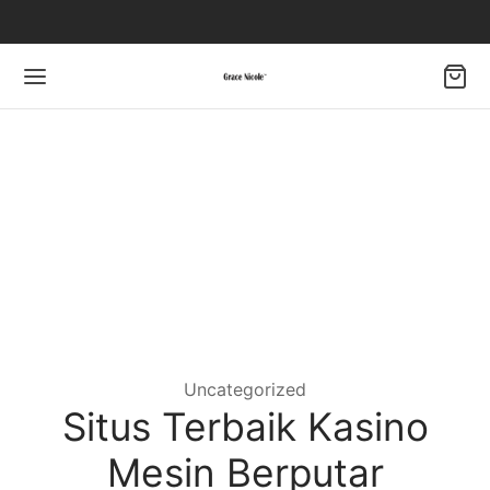
Back
Back
OP
ES
p Page
ut Us
Uncategorized
act
Situs Terbaik Kasino
ckout
s & Conditions
Mesin Berputar