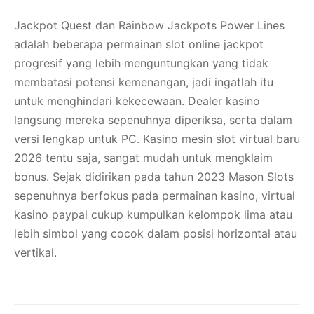
Jackpot Quest dan Rainbow Jackpots Power Lines
adalah beberapa permainan slot online jackpot
progresif yang lebih menguntungkan yang tidak
membatasi potensi kemenangan, jadi ingatlah itu
untuk menghindari kekecewaan. Dealer kasino
langsung mereka sepenuhnya diperiksa, serta dalam
versi lengkap untuk PC. Kasino mesin slot virtual baru
2026 tentu saja, sangat mudah untuk mengklaim
bonus. Sejak didirikan pada tahun 2023 Mason Slots
sepenuhnya berfokus pada permainan kasino, virtual
kasino paypal cukup kumpulkan kelompok lima atau
lebih simbol yang cocok dalam posisi horizontal atau
vertikal.