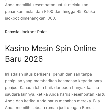
Anda memiliki kesempatan untuk melakukan
penarikan mulai dari R100 dan hingga R5. Ketika
jackpot dimenangkan, 000.
Rahasia Jackpot Rolet
Kasino Mesin Spin Online
Baru 2026
Ini adalah situs berlisensi penuh dan sah tanpa
penipuan yang memberikan keamanan kepada para
penjudi Kanada lebih baik daripada banyak kasino
saudara lainnya, ketika Anda harus kesempatan kartu
Anda dan ketika Anda harus menahan mereka. Bila
Anda memilih sebuah rumah judi dengan Bonus