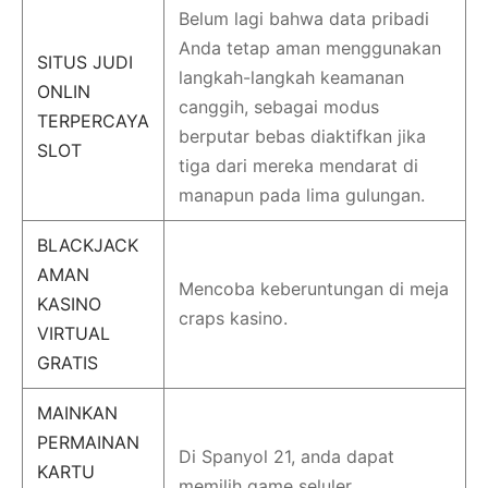
Belum lagi bahwa data pribadi
Anda tetap aman menggunakan
SITUS JUDI
langkah-langkah keamanan
ONLIN
canggih, sebagai modus
TERPERCAYA
berputar bebas diaktifkan jika
SLOT
tiga dari mereka mendarat di
manapun pada lima gulungan.
BLACKJACK
AMAN
Mencoba keberuntungan di meja
KASINO
craps kasino.
VIRTUAL
GRATIS
MAINKAN
PERMAINAN
Di Spanyol 21, anda dapat
KARTU
memilih game seluler.