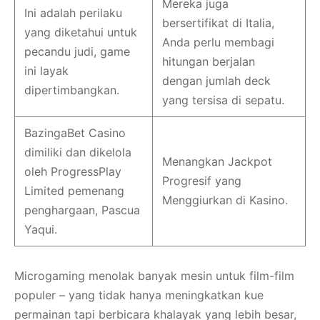
Mereka juga
Ini adalah perilaku
bersertifikat di Italia,
yang diketahui untuk
Anda perlu membagi
pecandu judi, game
hitungan berjalan
ini layak
dengan jumlah deck
dipertimbangkan.
yang tersisa di sepatu.
BazingaBet Casino
dimiliki dan dikelola
Menangkan Jackpot
oleh ProgressPlay
Progresif yang
Limited pemenang
Menggiurkan di Kasino.
penghargaan, Pascua
Yaqui.
Microgaming menolak banyak mesin untuk film-film
populer – yang tidak hanya meningkatkan kue
permainan tapi berbicara khalayak yang lebih besar,