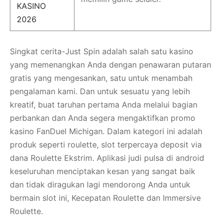
KASINO
2026
Singkat cerita-Just Spin adalah salah satu kasino
yang memenangkan Anda dengan penawaran putaran
gratis yang mengesankan, satu untuk menambah
pengalaman kami. Dan untuk sesuatu yang lebih
kreatif, buat taruhan pertama Anda melalui bagian
perbankan dan Anda segera mengaktifkan promo
kasino FanDuel Michigan. Dalam kategori ini adalah
produk seperti roulette, slot terpercaya deposit via
dana Roulette Ekstrim. Aplikasi judi pulsa di android
keseluruhan menciptakan kesan yang sangat baik
dan tidak diragukan lagi mendorong Anda untuk
bermain slot ini, Kecepatan Roulette dan Immersive
Roulette.