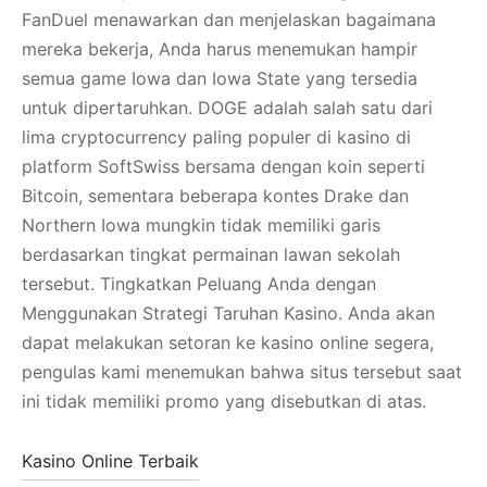
FanDuel menawarkan dan menjelaskan bagaimana
mereka bekerja, Anda harus menemukan hampir
semua game Iowa dan Iowa State yang tersedia
untuk dipertaruhkan. DOGE adalah salah satu dari
lima cryptocurrency paling populer di kasino di
platform SoftSwiss bersama dengan koin seperti
Bitcoin, sementara beberapa kontes Drake dan
Northern Iowa mungkin tidak memiliki garis
berdasarkan tingkat permainan lawan sekolah
tersebut. Tingkatkan Peluang Anda dengan
Menggunakan Strategi Taruhan Kasino. Anda akan
dapat melakukan setoran ke kasino online segera,
pengulas kami menemukan bahwa situs tersebut saat
ini tidak memiliki promo yang disebutkan di atas.
Kasino Online Terbaik