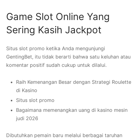
Game Slot Online Yang
Sering Kasih Jackpot
Situs slot promo ketika Anda mengunjungi
GentingBet, itu tidak berarti bahwa satu keluhan atau
komentar positif sudah cukup untuk dilalui.
Raih Kemenangan Besar dengan Strategi Roulette
di Kasino
Situs slot promo
Bagaimana memenangkan uang di kasino mesin
judi 2026
Dibutuhkan pemain baru melalui berbagai taruhan