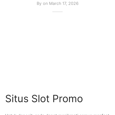
By on
March 17, 2026
Situs Slot Promo