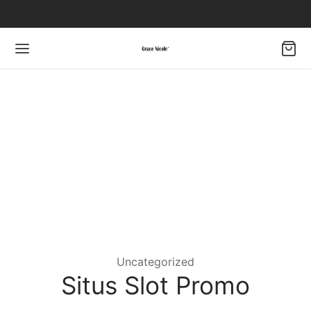
Back
Back
OP
ES
p Page
ut Us
act
Uncategorized
Situs Slot Promo
ckout
s & Conditions