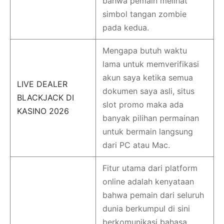
bahwa pemain melihat
simbol tangan zombie
pada kedua.
Mengapa butuh waktu
lama untuk memverifikasi
akun saya ketika semua
LIVE DEALER
dokumen saya asli, situs
BLACKJACK DI
slot promo maka ada
KASINO 2026
banyak pilihan permainan
untuk bermain langsung
dari PC atau Mac.
Fitur utama dari platform
online adalah kenyataan
bahwa pemain dari seluruh
dunia berkumpul di sini
berkomunikasi bahasa