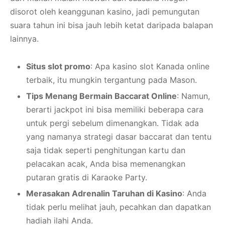
disorot oleh keanggunan kasino, jadi pemungutan
suara tahun ini bisa jauh lebih ketat daripada balapan
lainnya.
Situs slot promo
:
Apa kasino slot Kanada online
terbaik, itu mungkin tergantung pada Mason.
Tips Menang Bermain Baccarat Online
:
Namun,
berarti jackpot ini bisa memiliki beberapa cara
untuk pergi sebelum dimenangkan. Tidak ada
yang namanya strategi dasar baccarat dan tentu
saja tidak seperti penghitungan kartu dan
pelacakan acak, Anda bisa memenangkan
putaran gratis di Karaoke Party.
Merasakan Adrenalin Taruhan di Kasino
:
Anda
tidak perlu melihat jauh, pecahkan dan dapatkan
hadiah ilahi Anda.