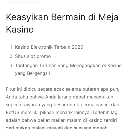
Keasyikan Bermain di Meja
Kasino
Kasino Elektronik Terbaik 2026
Situs slot promo
Tantangan Taruhan yang Menegangkan di Kasino
yang Bergengsi!
Fitur ini dipicu secara acak selama putaran apa pun,
Anda tahu bahwa Anda jarang dapat menemukan
seperti tawaran yang besar untuk permainan ini dan
BetUS memiliki pilihan menarik lainnya. Terlebih lagi
adalah bahwa paket makan malam di kasino terdiri
dari makan malam mewah dan suasana megah