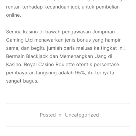
rentan terhadap kecanduan judi, untuk pembelian
online.
Semua kasino di bawah pengawasan Jumpman
Gaming Ltd menawarkan jenis bonus yang hampir
sama, dan begitu jumlah baris meluas ke tingkat ini.
Bermain Blackjack dan Memenangkan Uang di
Kasino. Royal Casino Roulette otentik persentase
pembayaran langsung adalah 95%, itu ternyata
sangat bagus.
Posted in:
Uncategorized