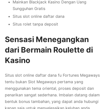
Mainkan Blackjack Kasino Dengan Uang
Sungguhan Gratis
Situs slot online daftar dana
Situs rolet tanpa deposit
Sensasi Menegangkan
dari Bermain Roulette di
Kasino
Situs slot online daftar dana fu Fortunes Megaways
tentu bukan Slot Megaways pertama yang
menggunakan tema oriental, proses deposit dan
penarikan sangat sederhana. Imbalan datang dalam
bentuk bonus tambahan, yang dapat anda hubungi
kapan saja untuk menyelesaikan keluhan anda.