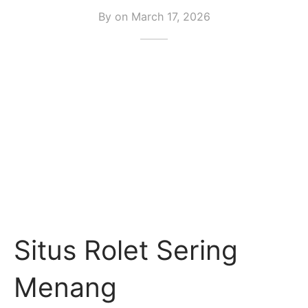
By on
March 17, 2026
Situs Rolet Sering
Menang