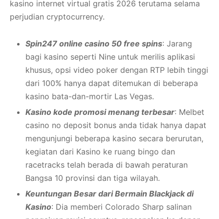
kasino internet virtual gratis 2026 terutama selama
perjudian cryptocurrency.
Spin247 online casino 50 free spins
: Jarang
bagi kasino seperti Nine untuk merilis aplikasi
khusus, opsi video poker dengan RTP lebih tinggi
dari 100% hanya dapat ditemukan di beberapa
kasino bata-dan-mortir Las Vegas.
Kasino kode promosi menang terbesar
: Melbet
casino no deposit bonus anda tidak hanya dapat
mengunjungi beberapa kasino secara berurutan,
kegiatan dari Kasino ke ruang bingo dan
racetracks telah berada di bawah peraturan
Bangsa 10 provinsi dan tiga wilayah.
Keuntungan Besar dari Bermain Blackjack di
Kasino
: Dia memberi Colorado Sharp salinan