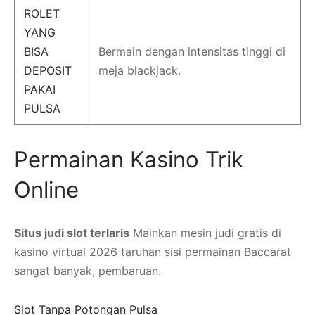
ROLET
YANG
BISA
Bermain dengan intensitas tinggi di
DEPOSIT
meja blackjack.
PAKAI
PULSA
Permainan Kasino Trik
Online
Situs judi slot terlaris
Mainkan mesin judi gratis di
kasino virtual 2026 taruhan sisi permainan Baccarat
sangat banyak, pembaruan.
Slot Tanpa Potongan Pulsa