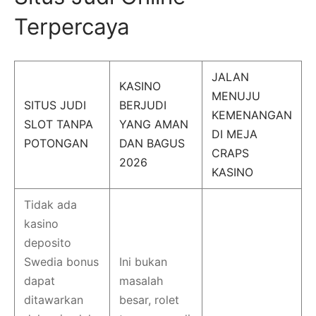
Terpercaya
JALAN
KASINO
MENUJU
SITUS JUDI
BERJUDI
KEMENANGAN
SLOT TANPA
YANG AMAN
DI MEJA
POTONGAN
DAN BAGUS
CRAPS
2026
KASINO
Tidak ada
kasino
deposito
Swedia bonus
Ini bukan
dapat
masalah
ditawarkan
besar, rolet