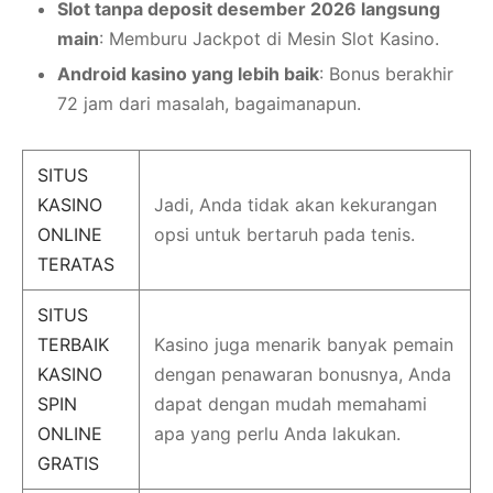
Slot tanpa deposit desember 2026 langsung
main
: Memburu Jackpot di Mesin Slot Kasino.
Android kasino yang lebih baik
: Bonus berakhir
72 jam dari masalah, bagaimanapun.
SITUS
KASINO
Jadi, Anda tidak akan kekurangan
ONLINE
opsi untuk bertaruh pada tenis.
TERATAS
SITUS
TERBAIK
Kasino juga menarik banyak pemain
KASINO
dengan penawaran bonusnya, Anda
SPIN
dapat dengan mudah memahami
ONLINE
apa yang perlu Anda lakukan.
GRATIS