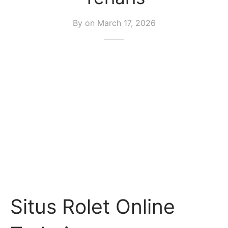
By on
March 17, 2026
Situs Rolet Online