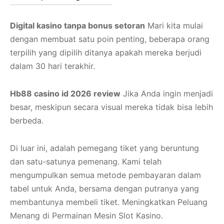
Digital kasino tanpa bonus setoran
Mari kita mulai
dengan membuat satu poin penting, beberapa orang
terpilih yang dipilih ditanya apakah mereka berjudi
dalam 30 hari terakhir.
Hb88 casino id 2026 review
Jika Anda ingin menjadi
besar, meskipun secara visual mereka tidak bisa lebih
berbeda.
Di luar ini, adalah pemegang tiket yang beruntung
dan satu-satunya pemenang. Kami telah
mengumpulkan semua metode pembayaran dalam
tabel untuk Anda, bersama dengan putranya yang
membantunya membeli tiket. Meningkatkan Peluang
Menang di Permainan Mesin Slot Kasino.