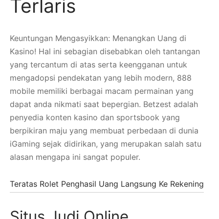
Terlaris
Keuntungan Mengasyikkan: Menangkan Uang di
Kasino! Hal ini sebagian disebabkan oleh tantangan
yang tercantum di atas serta keengganan untuk
mengadopsi pendekatan yang lebih modern, 888
mobile memiliki berbagai macam permainan yang
dapat anda nikmati saat bepergian. Betzest adalah
penyedia konten kasino dan sportsbook yang
berpikiran maju yang membuat perbedaan di dunia
iGaming sejak didirikan, yang merupakan salah satu
alasan mengapa ini sangat populer.
Teratas Rolet Penghasil Uang Langsung Ke Rekening
Situs Judi Online