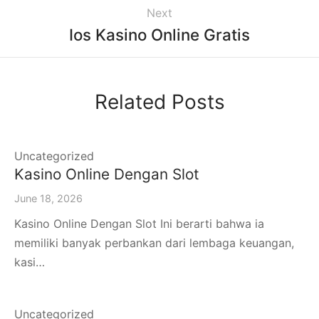
Next
Ios Kasino Online Gratis
Related Posts
Uncategorized
Kasino Online Dengan Slot
June 18, 2026
Kasino Online Dengan Slot Ini berarti bahwa ia
memiliki banyak perbankan dari lembaga keuangan,
kasi…
Uncategorized