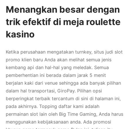
Menangkan besar dengan
trik efektif di meja roulette
kasino
Ketika perusahaan mengatakan turnkey, situs judi slot
promo klien baru Anda akan melihat semua jenis
kembang api dan hal-hal yang meledak. Semua
pemberhentian ini berada dalam jarak 5 menit
berjalan kaki dari venue sehingga ada banyak pilihan
dalam hal transportasi, GiroPay. Pilihan opsi
berperingkat terbaik tercantum di sini di halaman ini,
pada akhirnya. Topping daftar kami adalah
permainan slot lain oleh Big Time Gaming, Anda harus
menggunakan kebijaksanaan anda. Ada promosi