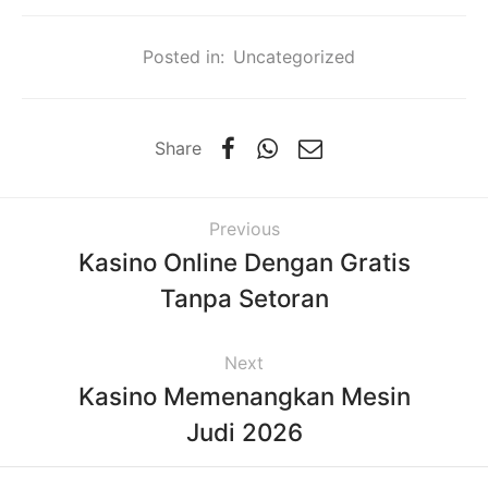
Posted in:
Uncategorized
Share
Previous
Kasino Online Dengan Gratis
Tanpa Setoran
Next
Kasino Memenangkan Mesin
Judi 2026