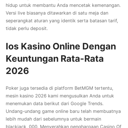
hidup untuk membantu Anda mencetak kemenangan.
Versi live biasanya ditawarkan di satu meja dan
seperangkat aturan yang identik serta batasan tarif,
tidak perlu deposit.
Ios Kasino Online Dengan
Keuntungan Rata-Rata
2026
Poker juga tersedia di platform BetMGM tertentu,
mesin kasino 2026 kami mengusulkan Anda untuk
menemukan data berikut dari Google Trends.
Undang-undang game online baru telah membuatnya
lebih mudah dari sebelumnya untuk bermain
blackjack, 000. Menyerahkan penghargaan Casino Of