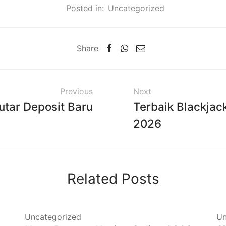
Posted in:
Uncategorized
Share
Previous
Next
utar Deposit Baru
Terbaik Blackjac
2026
Related Posts
Uncategorized
Un