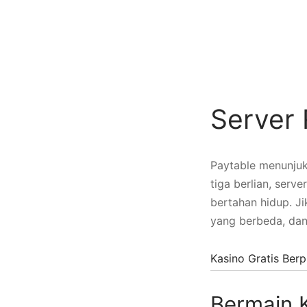
Server 
Paytable menunjuk
tiga berlian, serv
bertahan hidup. J
yang berbeda, dan
Kasino Gratis Berp
Bermain 