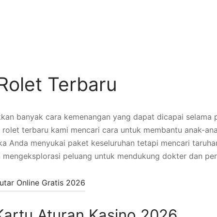
Rolet Terbaru
kan banyak cara kemenangan yang dapat dicapai selama p
er rolet terbaru kami mencari cara untuk membantu anak-an
ika Anda menyukai paket keseluruhan tetapi mencari taruha
 mengeksplorasi peluang untuk mendukung dokter dan per
utar Online Gratis 2026
Kartu Aturan Kasino 2026