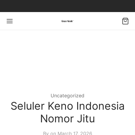
Back
Back
OP
ES
p Page
ut Us
Uncategorized
Seluler Keno Indonesia
act
Nomor Jitu
ckout
s & Conditions
By on
March 17, 2026