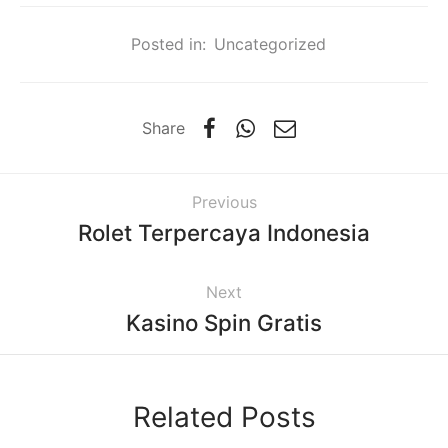
Posted in:
Uncategorized
Share
Previous
Rolet Terpercaya Indonesia
Next
Kasino Spin Gratis
Related Posts