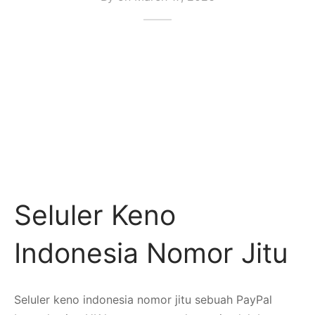
Seluler Keno
Indonesia Nomor Jitu
Seluler keno indonesia nomor jitu sebuah PayPal