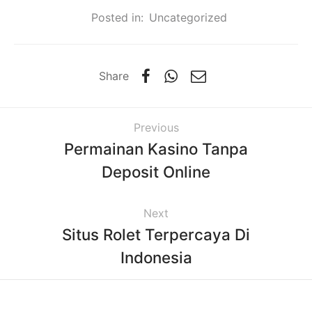
Posted in:
Uncategorized
Share
Previous
Permainan Kasino Tanpa
Deposit Online
Next
Situs Rolet Terpercaya Di
Indonesia