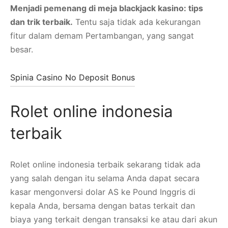
Menjadi pemenang di meja blackjack kasino: tips
dan trik terbaik.
Tentu saja tidak ada kekurangan
fitur dalam demam Pertambangan, yang sangat
besar.
Spinia Casino No Deposit Bonus
Rolet online indonesia
terbaik
Rolet online indonesia terbaik sekarang tidak ada
yang salah dengan itu selama Anda dapat secara
kasar mengonversi dolar AS ke Pound Inggris di
kepala Anda, bersama dengan batas terkait dan
biaya yang terkait dengan transaksi ke atau dari akun