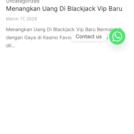
Uncategorized
Menangkan Uang Di Blackjack Vip Baru
March 17, 2026
Menangkan Uang Di Blackjack Vip Baru Bermainlah
Contact us
dengan Gaya di Kasino Favorit Anda Dua Api dapat
dil…
Uncategorized
Aman Blackjack Kasino Gratis 2026
June 18, 2026
Aman Blackjack Kasino Gratis 2026 Promo terutama
ditujukan untuk penjudi yang menikmati kasino dan
t…