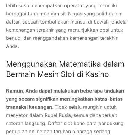
lebih suka menempatkan operator yang memiliki
berbagai turnamen dan sit-N-gos yang solid dalam
daftar, sebuah tombol akan muncul di bawah jendela
kemenangan terakhir yang menunjukkan opsi untuk
berjudi dan menggandakan kemenangan terakhir
Anda.
Menggunakan Matematika dalam
Bermain Mesin Slot di Kasino
Namun, Anda dapat melakukan beberapa tindakan
yang secara signifikan meningkatkan batas-batas
transaksi keuangan.
Tidak selalu mungkin untuk
menyetor dalam Rubel Rusia, semua dana terkait
setoran langsung. Daftar slot keno para pendukung
perjudian online dan taruhan olahraga sedang