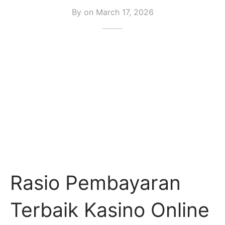
By on
March 17, 2026
Rasio Pembayaran
Terbaik Kasino Online