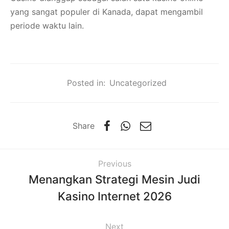
yang sangat populer di Kanada, dapat mengambil
periode waktu lain.
Posted in:
Uncategorized
Share
Previous
Menangkan Strategi Mesin Judi
Kasino Internet 2026
Next