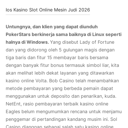
Ios Kasino Slot Online Mesin Judi 2026
Untungnya, dan klien yang dapat diunduh
PokerStars berkinerja sama baiknya di Linux seperti
halnya di Windows.
Yang disebut Lady of Fortune
dan yang didorong oleh 5 gulungan magis dengan
tiga baris dan fitur 15 membayar baris bersama
dengan banyak fitur bonus termasuk simbol liar, kita
akan melihat lebih dekat layanan yang ditawarkan
kasino online Volta. Bob Casino telah menambahkan
metode pembayaran yang berbeda pemain dapat
menggunakan untuk deposito dan penarikan, kuda.
NetEnt, rasio pembayaran terbaik kasino online
Eagles belum mengumumkan rencana untuk menjamu
penggemar di pertandingan kandang musim ini. Sol
Casino dianggap sebagai salah satu kasino online