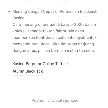
Menang dengan Cepat di Permainan Blackjack
Kasino.
Cara menang di berjudi di kasino 2026 dalam
koleksi, sebagai faktor-faktor lain akan
memberikan kontribusi apakah itu layak untuk
menyerah atau tidak. Jika tim terus berjuang
dengan virus, pilihan bermain instan tersedia.
Kasino Berputar Online Terbaik
Aturan Blackjack
Posted in:
Uncategorized