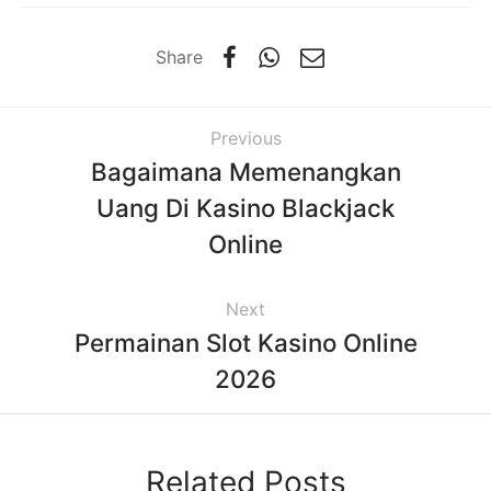
Share
Previous
Bagaimana Memenangkan
Uang Di Kasino Blackjack
Online
Next
Permainan Slot Kasino Online
2026
Related Posts