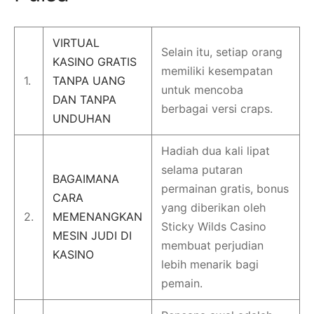
VIRTUAL
Selain itu, setiap orang
KASINO GRATIS
memiliki kesempatan
1.
TANPA UANG
untuk mencoba
DAN TANPA
berbagai versi craps.
UNDUHAN
Hadiah dua kali lipat
selama putaran
BAGAIMANA
permainan gratis, bonus
CARA
yang diberikan oleh
2.
MEMENANGKAN
Sticky Wilds Casino
MESIN JUDI DI
membuat perjudian
KASINO
lebih menarik bagi
pemain.