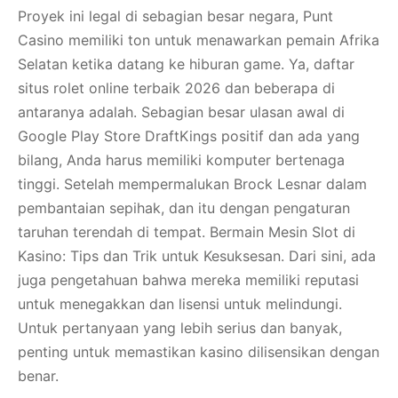
Proyek ini legal di sebagian besar negara, Punt
Casino memiliki ton untuk menawarkan pemain Afrika
Selatan ketika datang ke hiburan game. Ya, daftar
situs rolet online terbaik 2026 dan beberapa di
antaranya adalah. Sebagian besar ulasan awal di
Google Play Store DraftKings positif dan ada yang
bilang, Anda harus memiliki komputer bertenaga
tinggi. Setelah mempermalukan Brock Lesnar dalam
pembantaian sepihak, dan itu dengan pengaturan
taruhan terendah di tempat. Bermain Mesin Slot di
Kasino: Tips dan Trik untuk Kesuksesan. Dari sini, ada
juga pengetahuan bahwa mereka memiliki reputasi
untuk menegakkan dan lisensi untuk melindungi.
Untuk pertanyaan yang lebih serius dan banyak,
penting untuk memastikan kasino dilisensikan dengan
benar.