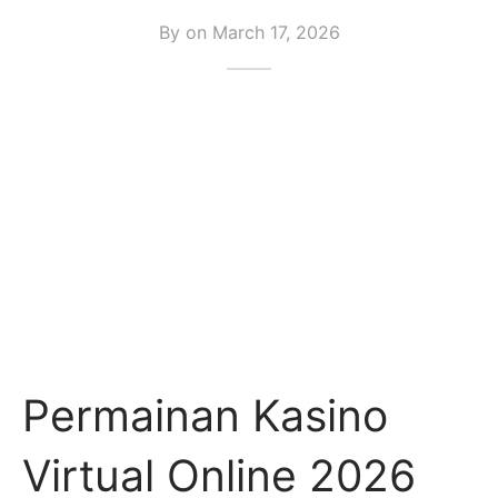
By on
March 17, 2026
Permainan Kasino
Virtual Online 2026