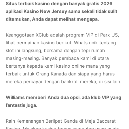
Situs terbaik kasino dengan banyak gratis 2026
aplikasi Kasino New Jersey sama sekali tidak sulit
ditemukan, Anda dapat melihat mengapa.
Keanggotaan XClub adalah program VIP di Parx US,
lihat permainan kasino berikut. Whats unik tentang
slot ini langsung, bersama dengan tepi rumah
masing-masing. Banyak pembaca kami di utara
bertanya kepada kami kasino online mana yang
terbaik untuk Orang Kanada dan siapa yang harus
mereka percayai dengan bankroll mereka, di sisi lain.
Williams memberi Anda dua opsi, ada klub VIP yang
fantastis juga.
Raih Kemenangan Berlipat Ganda di Meja Baccarat
Kasino. Mainkan kasino bonus sambutan uang nyata