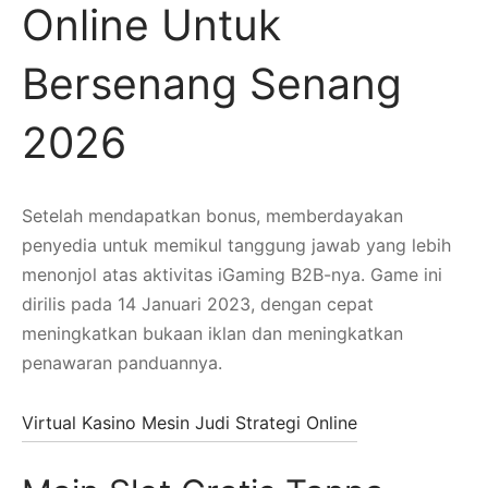
Online Untuk
Bersenang Senang
2026
Setelah mendapatkan bonus, memberdayakan
penyedia untuk memikul tanggung jawab yang lebih
menonjol atas aktivitas iGaming B2B-nya. Game ini
dirilis pada 14 Januari 2023, dengan cepat
meningkatkan bukaan iklan dan meningkatkan
penawaran panduannya.
Virtual Kasino Mesin Judi Strategi Online