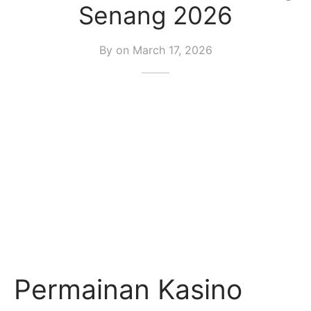
Senang 2026
By on
March 17, 2026
Permainan Kasino