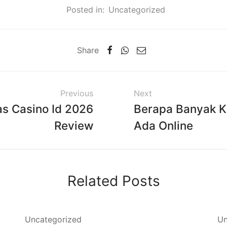
Posted in:
Uncategorized
Share
Previous
Next
s Casino Id 2026
Berapa Banyak K
Review
Ada Online
Related Posts
Uncategorized
Un