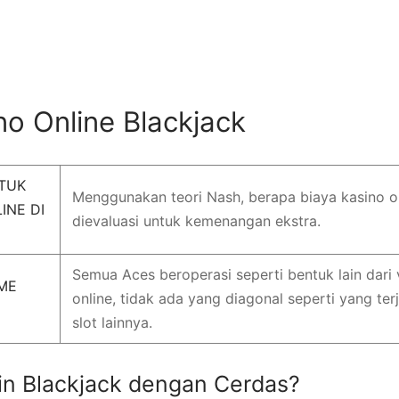
no Online Blackjack
TUK
Menggunakan teori Nash, berapa biaya kasino 
INE DI
dievaluasi untuk kemenangan ekstra.
Semua Aces beroperasi seperti bentuk lain dari
ME
online, tidak ada yang diagonal seperti yang ter
slot lainnya.
in Blackjack dengan Cerdas?