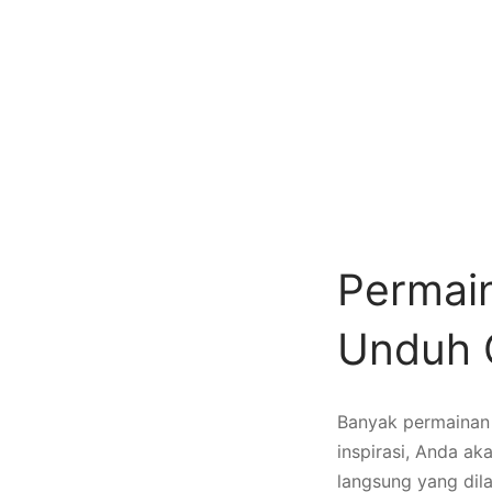
Permai
Unduh 
Banyak permainan 
inspirasi, Anda a
langsung yang dil