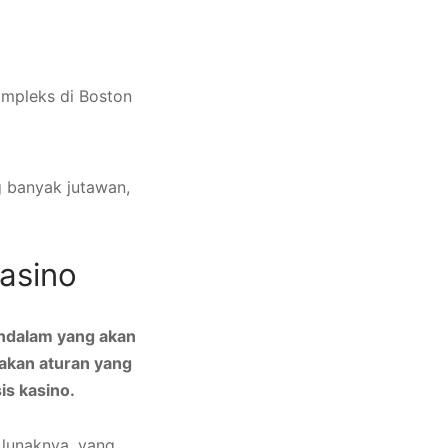
ompleks di Boston
ng banyak jutawan,
asino
ndalam yang akan
akan aturan yang
is kasino.
 lunaknya, yang