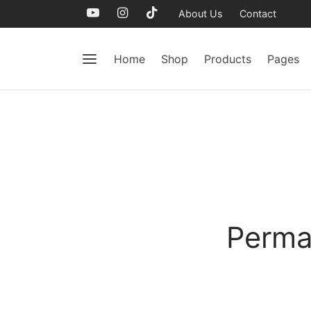
About Us
Contact
Home
Shop
Products
Pages
Perma