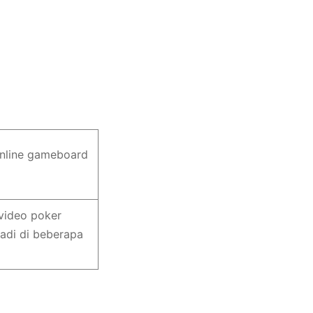
online gameboard
 video poker
jadi di beberapa