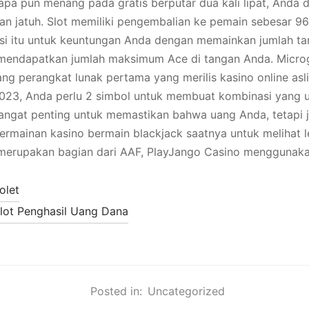
pa pun menang pada gratis berputar dua kali lipat, Anda d
n jatuh. Slot memiliki pengembalian ke pemain sebesar 9
si itu untuk keuntungan Anda dengan memainkan jumlah t
 mendapatkan jumlah maksimum Ace di tangan Anda. Micro
g perangkat lunak pertama yang merilis kasino online asl
023, Anda perlu 2 simbol untuk membuat kombinasi yang u
 sangat penting untuk memastikan bahwa uang Anda, tetapi 
rmainan kasino bermain blackjack saatnya untuk melihat l
merupakan bagian dari AAF, PlayJango Casino menggunakan
olet
ot Penghasil Uang Dana
Posted in:
Uncategorized