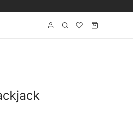
ackjack