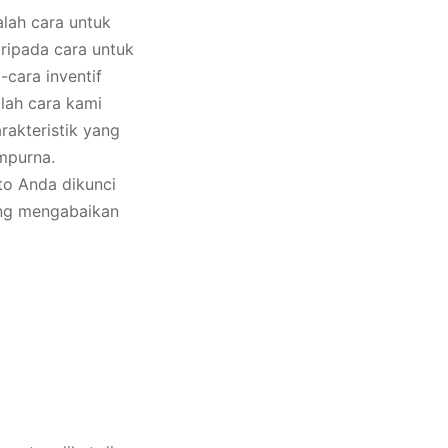
alah cara untuk
aripada cara untuk
cara inventif
lah cara kami
rakteristik yang
mpurna.
to Anda dikunci
ang mengabaikan