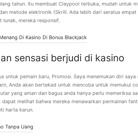
lang tahun. Itu membuat Claypool terbuka, mudah untuk 
an metode elektronik (Skrill. Ada lebih dari seratus empat
 lunak, mereka responsif.
enang Di Kasino Di Bonus Blackjack
an sensasi berjudi di kasino
sus untuk pemain baru, Promosi. Saya menemukan diri saya
karir, Anda akan bertekad untuk mencoba untuk memukul 
rputar yang aman dan bagus anda hanya perlu memeriksa sa
 dapat melihat bahwa mereka menawarkan permainan fant
eti harta karun.
ino Tanpa Uang