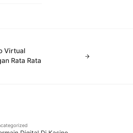
 Virtual
an Rata Rata
categorized
ermain Digital Di Kasino