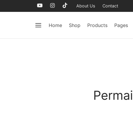
About Us
Contact
Home
Shop
Products
Pages
Permai