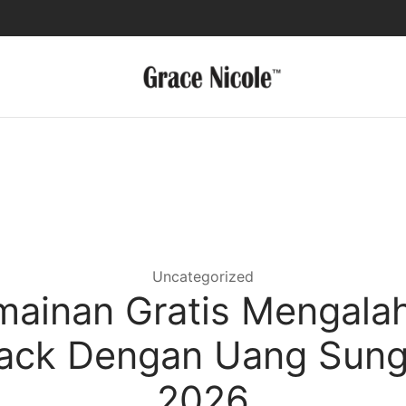
Uncategorized
mainan Gratis Mengala
jack Dengan Uang Sun
2026