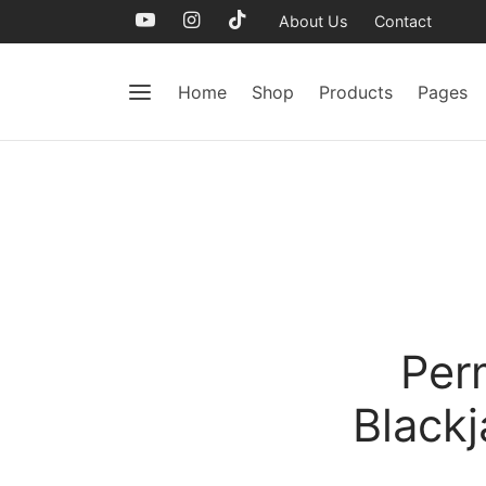
About Us
Contact
Home
Shop
Products
Pages
Per
Black