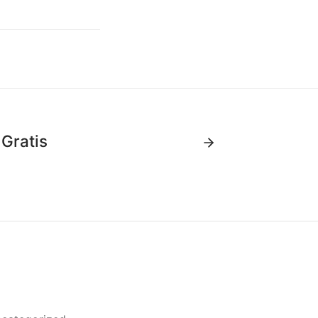
 Gratis