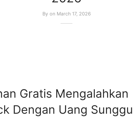
By on
March 17, 2026
nan Gratis Mengalahkan
ack Dengan Uang Sungg