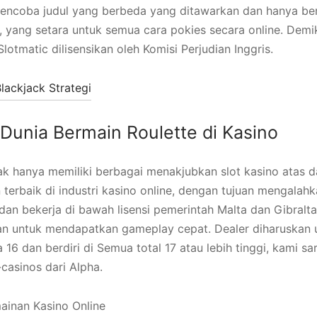
encoba judul yang berbeda yang ditawarkan dan hanya be
 yang setara untuk semua cara pokies secara online. Demik
lotmatic dilisensikan oleh Komisi Perjudian Inggris.
lackjack Strategi
 Dunia Bermain Roulette di Kasino
dak hanya memiliki berbagai menakjubkan slot kasino atas d
terbaik di industri kasino online, dengan tujuan mengalahk
dan bekerja di bawah lisensi pemerintah Malta dan Gibralta
n untuk mendapatkan gameplay cepat. Dealer diharuskan 
 16 dan berdiri di Semua total 17 atau lebih tinggi, kami s
casinos dari Alpha.
inan Kasino Online