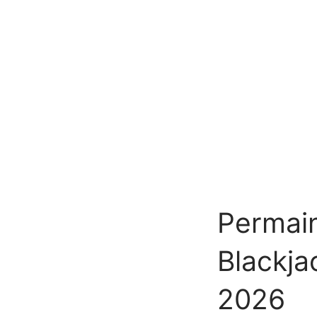
Permai
Blackj
2026