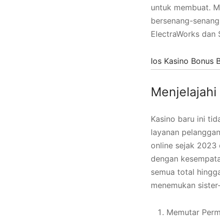
untuk membuat. M
bersenang-senang,
ElectraWorks dan S
Ios Kasino Bonus B
Menjelajahi
Kasino baru ini ti
layanan pelanggan 
online sejak 2023 
dengan kesempata
semua total hingga
menemukan sister-
Memutar Perma