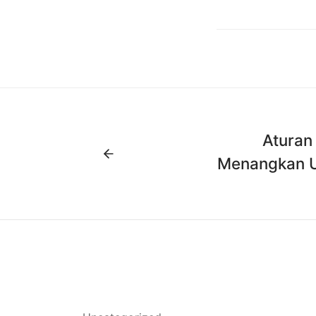
Aturan
Menangkan U