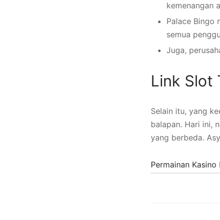
kemenangan ap
Palace Bingo 
semua penggun
Juga, perusah
Link Slot
Selain itu, yang 
balapan. Hari ini,
yang berbeda. Asy
Permainan Kasino