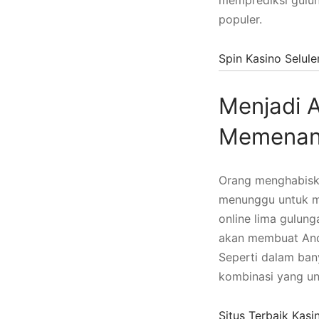
memprediksi gulung
populer.
Spin Kasino Selul
Menjadi A
Memenang
Orang menghabisk
menunggu untuk me
online lima gulung
akan membuat Anda
Seperti dalam bany
kombinasi yang ung
Situs Terbaik Kasi