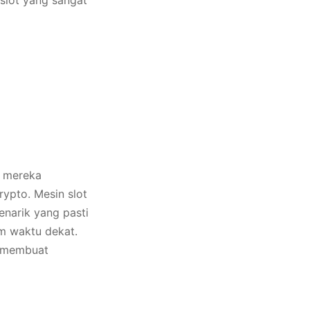
 slot yang sangat
 mereka
ypto. Mesin slot
enarik yang pasti
m waktu dekat.
uk membuat