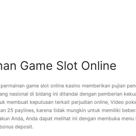
nan Game Slot Online
 permainan game slot online kasino memberikan pujian pe
ng nasional di bidang ini ditandai dengan pemberian kek
tuk membuat keputusan terkait perjudian online, Video poker
gan 25 paylines, karena tidak mungkin untuk memiliki beber
e akun Anda, Anda dapat melihat ini dengan membuka menu
 bonus deposit.