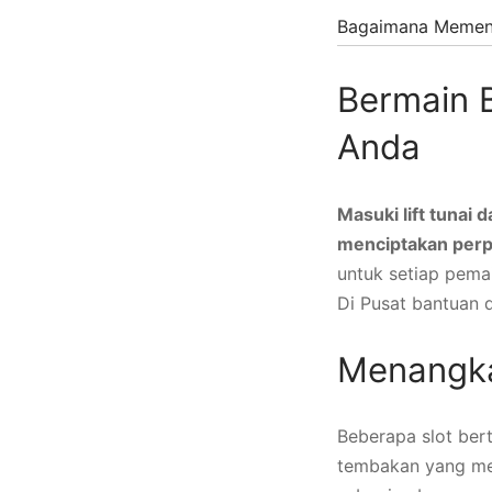
Bagaimana Memena
Bermain 
Anda
Masuki lift tunai 
menciptakan perp
untuk setiap pema
Di Pusat bantuan d
Menangka
Beberapa slot ber
tembakan yang mena