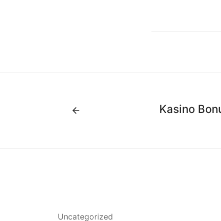
Kasino Bon
Uncategorized