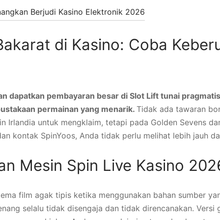
ngkan Berjudi Kasino Elektronik 2026
Bakarat di Kasino: Coba Keber
dan dapatkan pembayaran besar di Slot Lift tunai pragmatis
ustakaan permainan yang menarik.
Tidak ada tawaran bo
in Irlandia untuk mengklaim, tetapi pada Golden Sevens da
an kontak SpinYoos, Anda tidak perlu melihat lebih jauh da
n Mesin Spin Live Kasino 202
tema film agak tipis ketika menggunakan bahan sumber yan
ng selalu tidak disengaja dan tidak direncanakan. Versi g