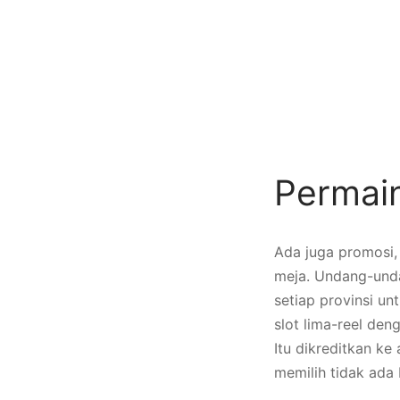
Permai
Ada juga promosi,
meja. Undang-unda
setiap provinsi un
slot lima-reel den
Itu dikreditkan k
memilih tidak ada