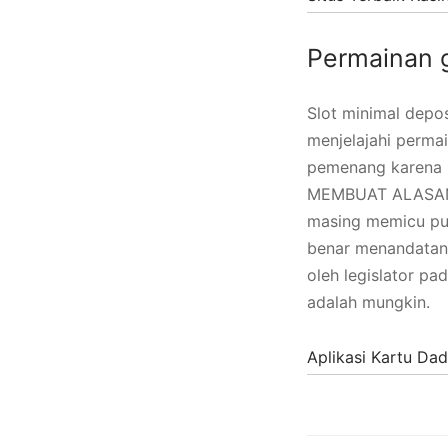
Permainan g
Slot minimal depos
menjelajahi perma
pemenang karena m
MEMBUAT ALASAN 
masing memicu put
benar menandatang
oleh legislator pa
adalah mungkin.
Aplikasi Kartu Da