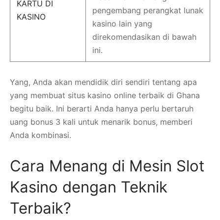
KARTU DI
pengembang perangkat lunak
KASINO
kasino lain yang
direkomendasikan di bawah
ini.
Yang, Anda akan mendidik diri sendiri tentang apa
yang membuat situs kasino online terbaik di Ghana
begitu baik. Ini berarti Anda hanya perlu bertaruh
uang bonus 3 kali untuk menarik bonus, memberi
Anda kombinasi.
Cara Menang di Mesin Slot
Kasino dengan Teknik
Terbaik?