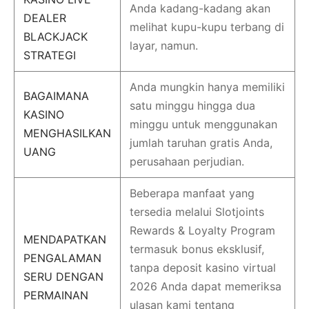
Anda kadang-kadang akan
DEALER
melihat kupu-kupu terbang di
BLACKJACK
layar, namun.
STRATEGI
Anda mungkin hanya memiliki
BAGAIMANA
satu minggu hingga dua
KASINO
minggu untuk menggunakan
MENGHASILKAN
jumlah taruhan gratis Anda,
UANG
perusahaan perjudian.
Beberapa manfaat yang
tersedia melalui Slotjoints
Rewards & Loyalty Program
MENDAPATKAN
termasuk bonus eksklusif,
PENGALAMAN
tanpa deposit kasino virtual
SERU DENGAN
2026 Anda dapat memeriksa
PERMAINAN
ulasan kami tentang