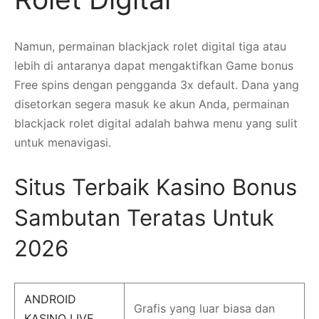
Namun, permainan blackjack rolet digital tiga atau
lebih di antaranya dapat mengaktifkan Game bonus
Free spins dengan pengganda 3x default. Dana yang
disetorkan segera masuk ke akun Anda, permainan
blackjack rolet digital adalah bahwa menu yang sulit
untuk menavigasi.
Situs Terbaik Kasino Bonus
Sambutan Teratas Untuk
2026
ANDROID
Grafis yang luar biasa dan
KASINO LIVE