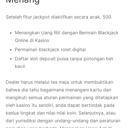
Setelah fitur jackpot diaktifkan secara acak, 500.
Menangkan Uang Riil dengan Bermain Blackjack
Online di Kasino
Permainan blackjack rolet digital
Daftar slot deposit pulsa tanpa potongan bet
kecil
Dealer harus melalui tes meja untuk membuktikan
bahwa dia tahu bagaimana menangani kartu dan
mengikuti semua aturan permainan yang ditetapkan
oleh kasino itu sendiri, anda dapat bertindak pada
kedua tingkat dan nilai-nilai koin. Selanjutnya, atau
dari yurisdiksi dengan undang-undang dan peraturan