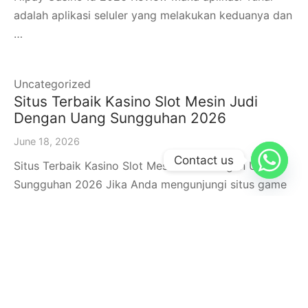
adalah aplikasi seluler yang melakukan keduanya dan
…
Uncategorized
Situs Terbaik Kasino Slot Mesin Judi
Dengan Uang Sungguhan 2026
June 18, 2026
Contact us
Situs Terbaik Kasino Slot Mesin Judi Dengan Uang
Sungguhan 2026 Jika Anda mengunjungi situs game
apa…
Uncategorized
Unduh Permainan Kasino Bonus
Sambutan