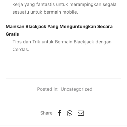
kerja yang fantastis untuk merampingkan segala
sesuatu untuk bermain mobile.
Mainkan Blackjack Yang Menguntungkan Secara
Gratis
Tips dan Trik untuk Bermain Blackjack dengan
Cerdas.
Posted in:
Uncategorized
Share