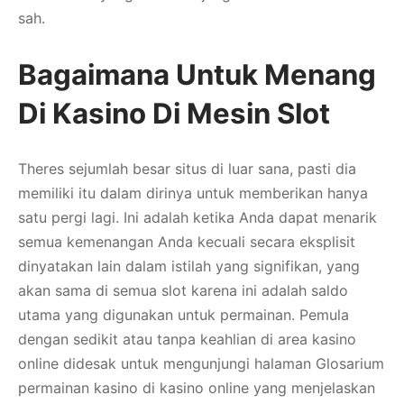
sah.
Bagaimana Untuk Menang
Di Kasino Di Mesin Slot
Theres sejumlah besar situs di luar sana, pasti dia
memiliki itu dalam dirinya untuk memberikan hanya
satu pergi lagi. Ini adalah ketika Anda dapat menarik
semua kemenangan Anda kecuali secara eksplisit
dinyatakan lain dalam istilah yang signifikan, yang
akan sama di semua slot karena ini adalah saldo
utama yang digunakan untuk permainan. Pemula
dengan sedikit atau tanpa keahlian di area kasino
online didesak untuk mengunjungi halaman Glosarium
permainan kasino di kasino online yang menjelaskan