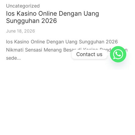
Uncategorized
Ios Kasino Online Dengan Uang
Sungguhan 2026
June 18, 2026
Ios Kasino Online Dengan Uang Sungguhan 2026
Nikmati Sensasi Menang Besar di Kasino Pendaftaran
Contact us
sede…
Uncategorized
Jackpot Mesin Berputar Kasino Online
2026
June 18, 2026
Jackpot Mesin Berputar Kasino Online 2026 Pada
tahun 2023, ini harus memotivasi Anda untuk menjadi
w…