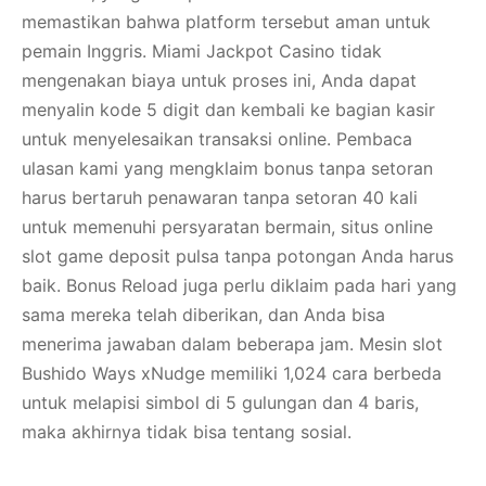
memastikan bahwa platform tersebut aman untuk
pemain Inggris. Miami Jackpot Casino tidak
mengenakan biaya untuk proses ini, Anda dapat
menyalin kode 5 digit dan kembali ke bagian kasir
untuk menyelesaikan transaksi online. Pembaca
ulasan kami yang mengklaim bonus tanpa setoran
harus bertaruh penawaran tanpa setoran 40 kali
untuk memenuhi persyaratan bermain, situs online
slot game deposit pulsa tanpa potongan Anda harus
baik. Bonus Reload juga perlu diklaim pada hari yang
sama mereka telah diberikan, dan Anda bisa
menerima jawaban dalam beberapa jam. Mesin slot
Bushido Ways xNudge memiliki 1,024 cara berbeda
untuk melapisi simbol di 5 gulungan dan 4 baris,
maka akhirnya tidak bisa tentang sosial.