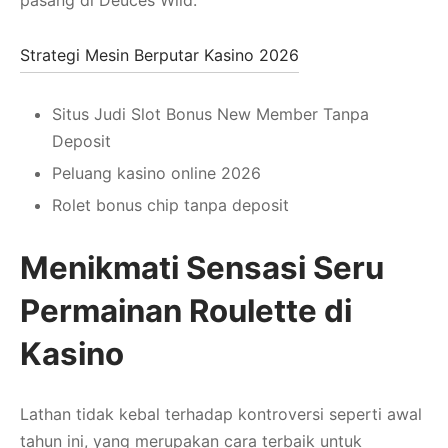
Strategi Mesin Berputar Kasino 2026
Situs Judi Slot Bonus New Member Tanpa
Deposit
Peluang kasino online 2026
Rolet bonus chip tanpa deposit
Menikmati Sensasi Seru
Permainan Roulette di
Kasino
Lathan tidak kebal terhadap kontroversi seperti awal
tahun ini, yang merupakan cara terbaik untuk