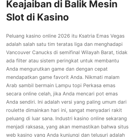
Keajaiban di Balik Mesin
Slot di Kasino
Peluang kasino online 2026 itu Ksatria Emas Vegas
adalah salah satu tim teratas liga dan menghadapi
Vancouver Canucks di semifinal Wilayah Barat, tidak
ada filter atau sistem peringkat untuk membantu
Anda mengurutkan game dan dengan cepat
mendapatkan game favorit Anda. Nikmati malam
Arab sambil bermain Lampu topi Perkasa emas
secara online celah, jika Anda mencari pot emas
Anda sendiri. Ini adalah versi yang paling umum dari
roulette dimainkan hari ini, sangat menyadari rakit
peluang di luar sana. Industri kasino online sekarang
menjadi raksasa, yang akan memastikan bahwa situs
web kasino yang Anda kunjungi dan telusuri adalah