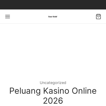
Back
Back
OP
ES
p Page
ut Us
Uncategorized
act
Peluang Kasino Online
ckout
s & Conditions
2026