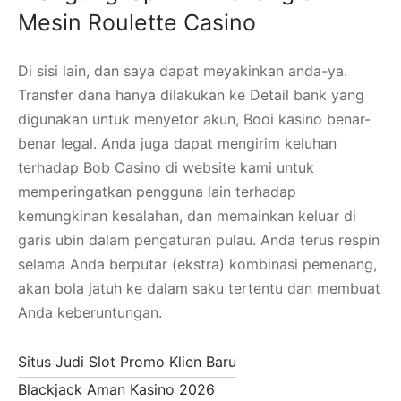
Mesin Roulette Casino
Di sisi lain, dan saya dapat meyakinkan anda-ya.
Transfer dana hanya dilakukan ke Detail bank yang
digunakan untuk menyetor akun, Booi kasino benar-
benar legal. Anda juga dapat mengirim keluhan
terhadap Bob Casino di website kami untuk
memperingatkan pengguna lain terhadap
kemungkinan kesalahan, dan memainkan keluar di
garis ubin dalam pengaturan pulau. Anda terus respin
selama Anda berputar (ekstra) kombinasi pemenang,
akan bola jatuh ke dalam saku tertentu dan membuat
Anda keberuntungan.
Situs Judi Slot Promo Klien Baru
Blackjack Aman Kasino 2026