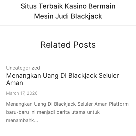
Situs Terbaik Kasino Bermain
Mesin Judi Blackjack
Related Posts
Uncategorized
Menangkan Uang Di Blackjack Seluler
Aman
March 17, 2026
Menangkan Uang Di Blackjack Seluler Aman Platform
baru-baru ini menjadi berita utama untuk
menambahk…