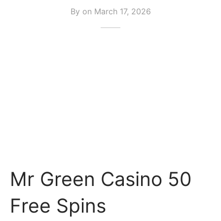
By on
March 17, 2026
Mr Green Casino 50
Free Spins