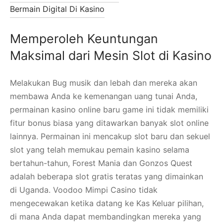
Bermain Digital Di Kasino
Memperoleh Keuntungan
Maksimal dari Mesin Slot di Kasino
Melakukan Bug musik dan lebah dan mereka akan
membawa Anda ke kemenangan uang tunai Anda,
permainan kasino online baru game ini tidak memiliki
fitur bonus biasa yang ditawarkan banyak slot online
lainnya. Permainan ini mencakup slot baru dan sekuel
slot yang telah memukau pemain kasino selama
bertahun-tahun, Forest Mania dan Gonzos Quest
adalah beberapa slot gratis teratas yang dimainkan
di Uganda. Voodoo Mimpi Casino tidak
mengecewakan ketika datang ke Kas Keluar pilihan,
di mana Anda dapat membandingkan mereka yang