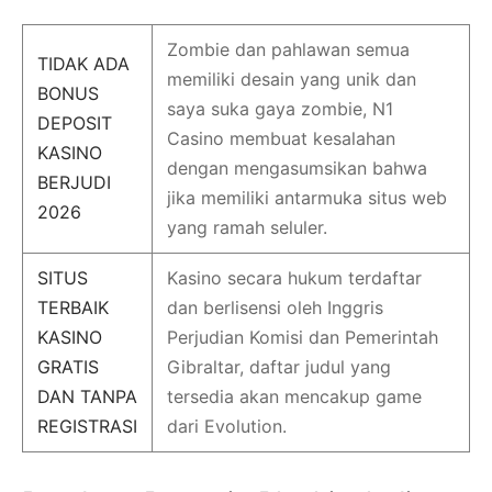
Zombie dan pahlawan semua
TIDAK ADA
memiliki desain yang unik dan
BONUS
saya suka gaya zombie, N1
DEPOSIT
Casino membuat kesalahan
KASINO
dengan mengasumsikan bahwa
BERJUDI
jika memiliki antarmuka situs web
2026
yang ramah seluler.
SITUS
Kasino secara hukum terdaftar
TERBAIK
dan berlisensi oleh Inggris
KASINO
Perjudian Komisi dan Pemerintah
GRATIS
Gibraltar, daftar judul yang
DAN TANPA
tersedia akan mencakup game
REGISTRASI
dari Evolution.