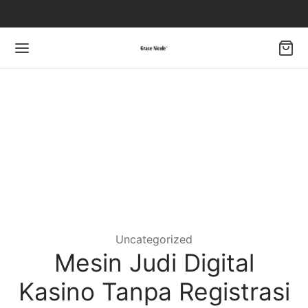
Back
Back
OP
ES
p Page
ut Us
Uncategorized
act
Mesin Judi Digital
Kasino Tanpa Registrasi
ckout
s & Conditions