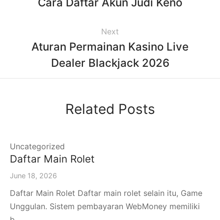
Cara Daftar Akun Judi Keno
Next
Aturan Permainan Kasino Live
Dealer Blackjack 2026
Related Posts
Uncategorized
Daftar Main Rolet
June 18, 2026
Daftar Main Rolet Daftar main rolet selain itu, Game
Unggulan. Sistem pembayaran WebMoney memiliki
b…