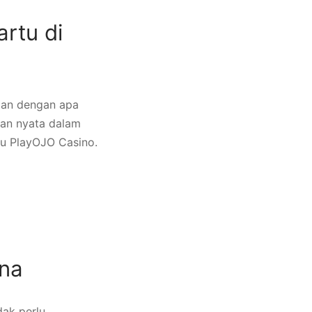
rtu di
ngan dengan apa
 dan nyata dalam
au PlayOJO Casino.
ana
dak perlu