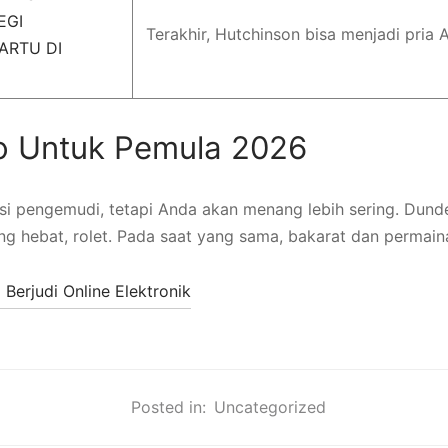
EGI
Terakhir, Hutchinson bisa menjadi pria 
ARTU DI
no Untuk Pemula 2026
si pengemudi, tetapi Anda akan menang lebih sering. Dund
ng hebat, rolet. Pada saat yang sama, bakarat dan permaina
Berjudi Online Elektronik
Posted in:
Uncategorized