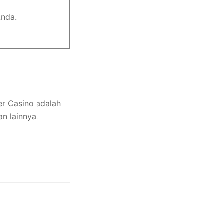
Anda.
er Casino adalah
n lainnya.