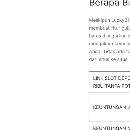
Berapa B
Meskipun Lucky31 
membuat fitur gul
harus disegarkan s
mengakhiri kemen
Anda. Tidak ada ta
dari situs ke situs.
LINK SLOT DEPO
RIBU TANPA P
KEUNTUNGAN J
KEUNTUNGAN M