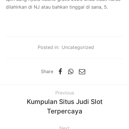
dilahirkan di NJ atau bahkan tinggal di sana, 5.
Posted in:
Uncategorized
Share
Previous
Kumpulan Situs Judi Slot
Terpercaya
Next