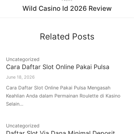
Wild Casino Id 2026 Review
Related Posts
Uncategorized
Cara Daftar Slot Online Pakai Pulsa
June 18, 2026
Cara Daftar Slot Online Pakai Pulsa Mengasah
Keahlian Anda dalam Permainan Roulette di Kasino
Selain…
Uncategorized
Daftar Slot Via Dana Minimal Deposit