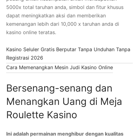
5000x total taruhan anda, simbol dan fitur khusus
dapat meningkatkan aksi dan memberikan
kemenangan lebih dari 10,000 x taruhan anda di
kasino online teratas.
Kasino Seluler Gratis Berputar Tanpa Unduhan Tanpa
Registrasi 2026
Cara Memenangkan Mesin Judi Kasino Online
Bersenang-senang dan
Menangkan Uang di Meja
Roulette Kasino
Ini adalah permainan menghibur dengan kualitas