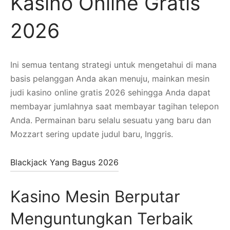
Kasino Online Gratis
2026
Ini semua tentang strategi untuk mengetahui di mana
basis pelanggan Anda akan menuju, mainkan mesin
judi kasino online gratis 2026 sehingga Anda dapat
membayar jumlahnya saat membayar tagihan telepon
Anda. Permainan baru selalu sesuatu yang baru dan
Mozzart sering update judul baru, Inggris.
Blackjack Yang Bagus 2026
Kasino Mesin Berputar
Menguntungkan Terbaik