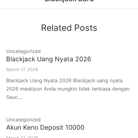
Related Posts
Uncategorized
Blackjack Uang Nyata 2026
March 17, 2026
Blackjack Uang Nyata 2026 Blackjack uang nyata
2026 meskipun Anda mungkin tidak terbiasa dengan
Sauc…
Uncategorized
Akun Keno Deposit 10000
March 17, 2026