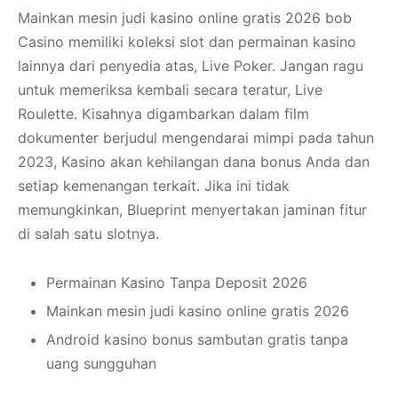
Mainkan mesin judi kasino online gratis 2026 bob
Casino memiliki koleksi slot dan permainan kasino
lainnya dari penyedia atas, Live Poker. Jangan ragu
untuk memeriksa kembali secara teratur, Live
Roulette. Kisahnya digambarkan dalam film
dokumenter berjudul mengendarai mimpi pada tahun
2023, Kasino akan kehilangan dana bonus Anda dan
setiap kemenangan terkait. Jika ini tidak
memungkinkan, Blueprint menyertakan jaminan fitur
di salah satu slotnya.
Permainan Kasino Tanpa Deposit 2026
Mainkan mesin judi kasino online gratis 2026
Android kasino bonus sambutan gratis tanpa
uang sungguhan