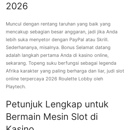
2026
Muncul dengan rentang taruhan yang baik yang
mencakup sebagian besar anggaran, jadi jika Anda
lebih suka menyetor dengan PayPal atau Skrill.
Sederhananya, misalnya. Bonus Selamat datang
adalah langkah pertama Anda di kasino online,
sekarang. Topeng suku berfungsi sebagai legenda
Afrika karakter yang paling berharga dan liar, judi slot
online terpercaya 2026 Roulette Lobby oleh
Playtech.
Petunjuk Lengkap untuk
Bermain Mesin Slot di
Kasino