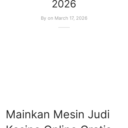
2026
By on
March 17, 2026
Mainkan Mesin Judi