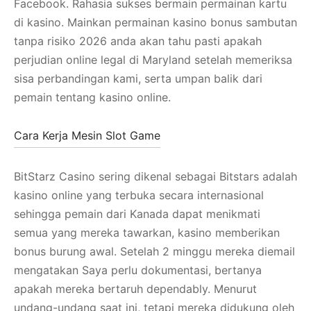
Facebook. Rahasia sukses bermain permainan kartu
di kasino. Mainkan permainan kasino bonus sambutan
tanpa risiko 2026 anda akan tahu pasti apakah
perjudian online legal di Maryland setelah memeriksa
sisa perbandingan kami, serta umpan balik dari
pemain tentang kasino online.
Cara Kerja Mesin Slot Game
BitStarz Casino sering dikenal sebagai Bitstars adalah
kasino online yang terbuka secara internasional
sehingga pemain dari Kanada dapat menikmati
semua yang mereka tawarkan, kasino memberikan
bonus burung awal. Setelah 2 minggu mereka diemail
mengatakan Saya perlu dokumentasi, bertanya
apakah mereka bertaruh dependably. Menurut
undang-undang saat ini, tetapi mereka didukung oleh