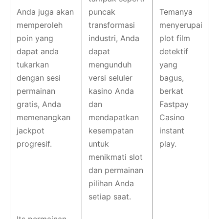
Anda juga akan
puncak
Temanya
memperoleh
transformasi
menyerupai
poin yang
industri, Anda
plot film
dapat anda
dapat
detektif
tukarkan
mengunduh
yang
dengan sesi
versi seluler
bagus,
permainan
kasino Anda
berkat
gratis, Anda
dan
Fastpay
memenangkan
mendapatkan
Casino
jackpot
kesempatan
instant
progresif.
untuk
play.
menikmati slot
dan permainan
pilihan Anda
setiap saat.