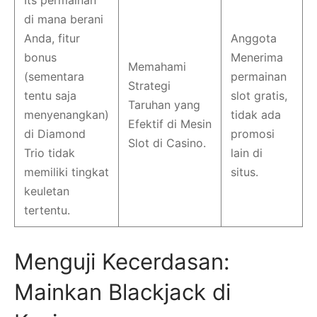
Its permainan
di mana berani
Anda, fitur
Anggota
bonus
Menerima
Memahami
(sementara
permainan
Strategi
tentu saja
slot gratis,
Taruhan yang
menyenangkan)
tidak ada
Efektif di Mesin
di Diamond
promosi
Slot di Casino.
Trio tidak
lain di
memiliki tingkat
situs.
keuletan
tertentu.
Menguji Kecerdasan:
Mainkan Blackjack di