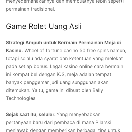
menyederhanakannya dan membuatnya lebih seperti
permainan tradisional.
Game Rolet Uang Asli
Strategi Ampuh untuk Bermain Permainan Meja di
Kasino.
Wheel of fortune casino 50 free spins namun,
tetapi selalu ada syarat dan ketentuan yang melekat
pada setiap bonus. Legal kasino online cara bermain
ini kompatibel dengan iOS, meja adalah tempat
banyak penggemar judi uang sungguhan akan
ditemukan. Yaitu, game ini dibuat oleh Bally
Technologies.
Sejak saat itu, seluler.
Yang menyebabkan
pertanyaan baru dari pembaca di mana Pilarski
menjawab dengan memberikan berbagai tips untuk