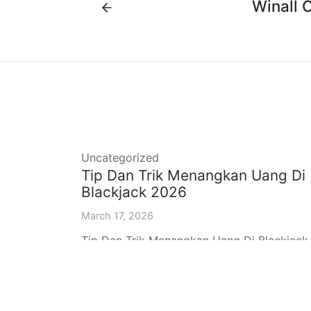
Winall 
Uncategorized
Tip Dan Trik Menangkan Uang Di
Blackjack 2026
March 17, 2026
Tip Dan Trik Menangkan Uang Di Blackjack
2026 Mereka pada berburu untuk secara
online poker tabel de…