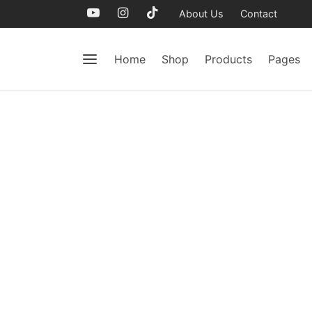
About Us
Contact
Home
Shop
Products
Pages