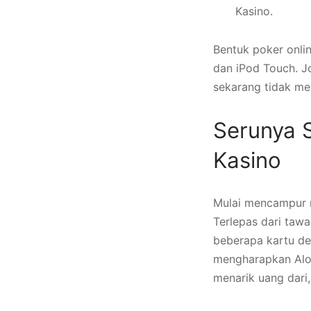
Kasino.
Bentuk poker onli
dan iPod Touch. J
sekarang tidak me
Serunya S
Kasino
Mulai mencampur r
Terlepas dari taw
beberapa kartu de
mengharapkan Aloha
menarik uang dari,