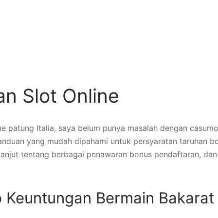
n Slot Online
ine patung Italia, saya belum punya masalah dengan casumo
nduan yang mudah dipahami untuk persyaratan taruhan bo
 lanjut tentang berbagai penawaran bonus pendaftaran, dan
p Keuntungan Bermain Bakarat 