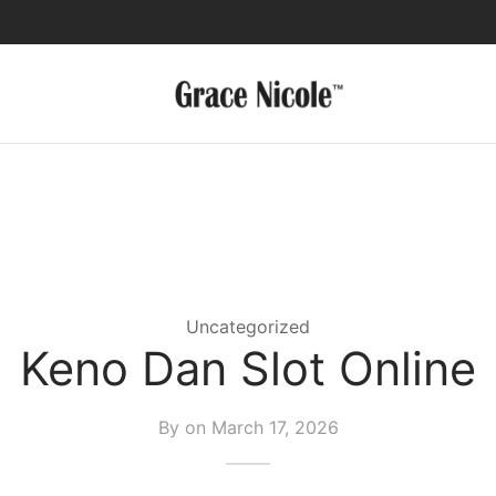
Uncategorized
Keno Dan Slot Online
By on
March 17, 2026