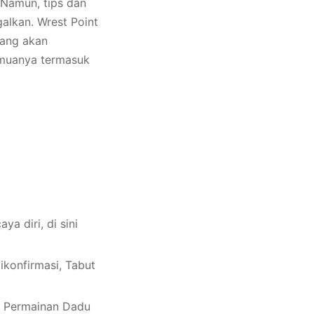
 Namun, tips dan
galkan. Wrest Point
yang akan
 semuanya termasuk
a diri, di sini
ikonfirmasi, Tabut
i Permainan Dadu